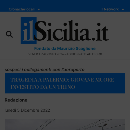
Cronache locali
Il Network
Fondato da Maurizio Scaglione
VENERDÌ 7 AGOSTO 2026 - AGGIORNATO ALLE 10:38
sospesi i collegamenti con l'aeroporto
TRAGEDIA A PALERMO: GIOVANE MUORE
INVESTITO DA UN TRENO
Redazione
lunedì 5 Dicembre 2022