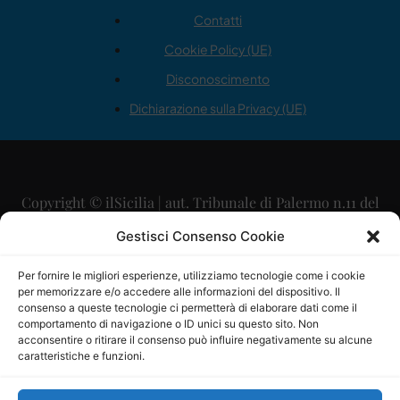
Contatti
Cookie Policy (UE)
Disconoscimento
Dichiarazione sulla Privacy (UE)
Copyright © ilSicilia | aut. Tribunale di Palermo n.11 del
29/09/2015
Gestisci Consenso Cookie
Editore: Mercurio Comunicazione Soc. Coop. A.R.L.
Per fornire le migliori esperienze, utilizziamo tecnologie come i cookie
per memorizzare e/o accedere alle informazioni del dispositivo. Il
Direttore Editoriale: Maurizio Scaglione
consenso a queste tecnologie ci permetterà di elaborare dati come il
comportamento di navigazione o ID unici su questo sito. Non
Direttore Responsabile: Maria Calabrese
acconsentire o ritirare il consenso può influire negativamente su alcune
caratteristiche e funzioni.
p.zza Sant’Oliva, 9 – 90141 – Palermo – 091335557