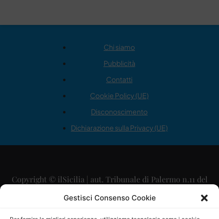
Chi siamo
Pubblicità
Contatti
Cookie Policy (UE)
Disconoscimento
Dichiarazione sulla Privacy (UE)
Copyright © ilSicilia | aut. Tribunale di Palermo n.11 del
29/09/2015
Gestisci Consenso Cookie
Editore: Mercurio Comunicazione Soc. Coop. A.R.L.