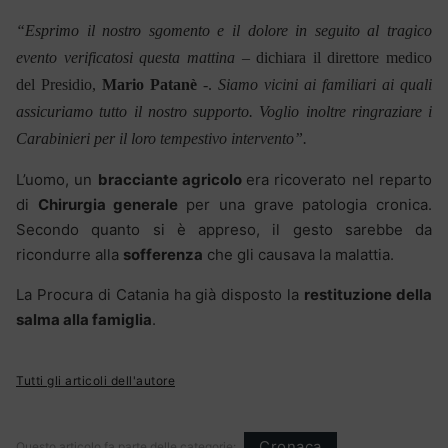
“Esprimo il nostro sgomento e il dolore in seguito al tragico
evento verificatosi questa mattina
– dichiara il direttore medico
del Presidio,
Mario
Patanè
-.
Siamo vicini ai familiari ai quali
assicuriamo tutto il nostro supporto. Voglio inoltre ringraziare i
Carabinieri per il loro tempestivo intervento”.
L’uomo, un
bracciante agricolo
era ricoverato nel reparto
di
Chirurgia generale
per una grave patologia cronica.
Secondo quanto si è appreso, il gesto sarebbe da
ricondurre alla
sofferenza
che gli causava la malattia.
La Procura di Catania ha già disposto la
restituzione della
salma alla famiglia
.
Tutti gli articoli dell'autore
Cronaca
Questo articolo fa parte delle categorie: