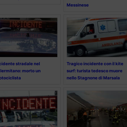
Messinese
cidente stradale nel
Tragico incidente con il kite
lermitano: morto un
surf: turista tedesco muore
tociclista
nello Stagnone di Marsala