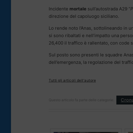
Incidente
mortale
sull’autostrada A29 “
P
direzione del capoluogo siciliano.
Lo rende noto l’Anas, sottolineando in u
si sono ribaltati e nell’impatto una perso
26,400 il traffico è rallentato, con code
Sul posto sono presenti le squadre Anas, 
dell’emergenza, la regolazione del traffi
Tutti gli articoli dell'autore
Cron
Questo articolo fa parte delle categorie: