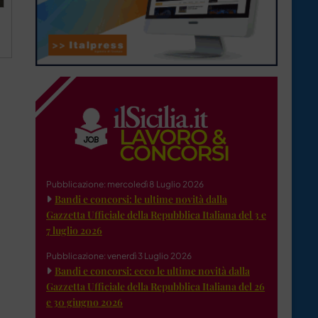
Pubblicazione: mercoledì 8 Luglio 2026
Bandi e concorsi: le ultime novità dalla
Gazzetta Ufficiale della Repubblica Italiana del 3 e
7 luglio 2026
Pubblicazione: venerdì 3 Luglio 2026
Bandi e concorsi: ecco le ultime novità dalla
Gazzetta Ufficiale della Repubblica Italiana del 26
e 30 giugno 2026