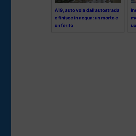
A19, auto vola dall’autostrada
In
e finisce in acqua: un morto e
mo
un ferito
uo