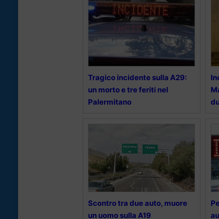
Tragico incidente sulla A29:
In
un morto e tre feriti nel
Ma
Palermitano
du
Scontro tra due auto, muore
Pe
un uomo sulla A19
au