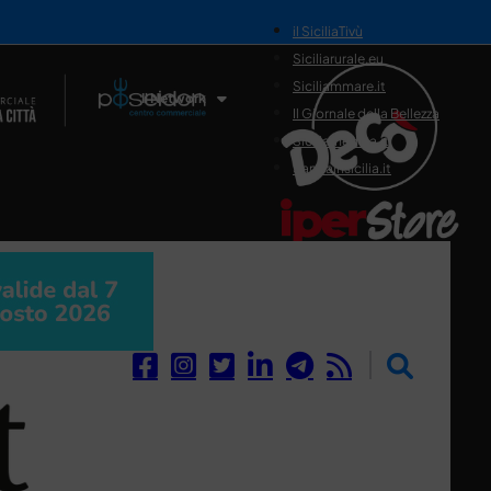
il SiciliaTivù
Siciliarurale.eu
Siciliammare.it
Il Network
Il Giornale della Bellezza
Siciliamedica.it
Sanitainsicilia.it