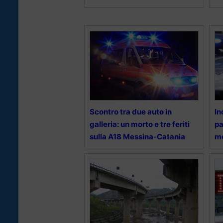
Scontro tra due auto in
In
galleria: un morto e tre feriti
pa
sulla A18 Messina-Catania
mo