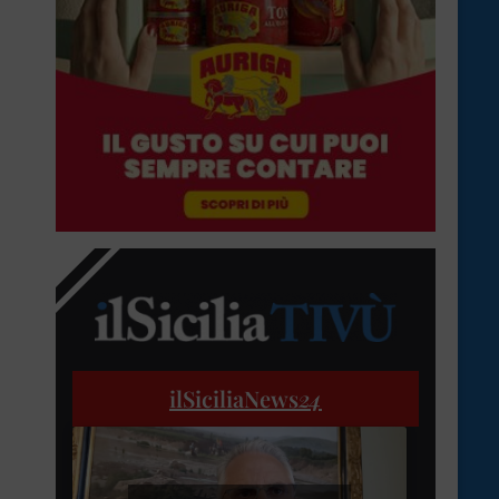
ilSiciliaNews
24