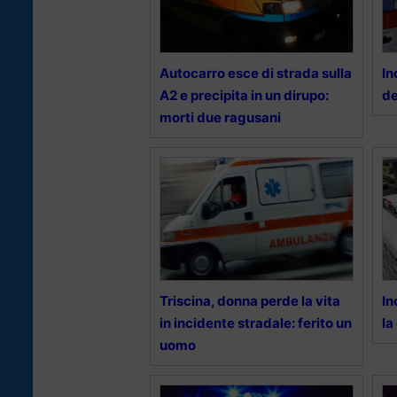
Autocarro esce di strada sulla
In
A2 e precipita in un dirupo:
de
morti due ragusani
Triscina, donna perde la vita
In
in incidente stradale: ferito un
la
uomo