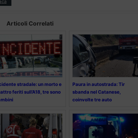
aca
Articoli Correlati
cidente stradale: un morto e
Paura in autostrada: Tir
attro feriti sull’A18, tre sono
sbanda nel Catanese,
ambini
coinvolte tre auto