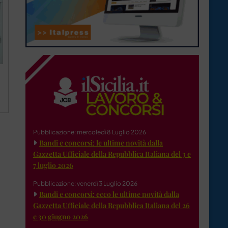
Pubblicazione: mercoledì 8 Luglio 2026
Bandi e concorsi: le ultime novità dalla
Gazzetta Ufficiale della Repubblica Italiana del 3 e
7 luglio 2026
Pubblicazione: venerdì 3 Luglio 2026
Bandi e concorsi: ecco le ultime novità dalla
Gazzetta Ufficiale della Repubblica Italiana del 26
e 30 giugno 2026