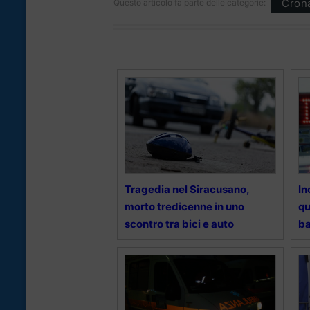
Cron
Questo articolo fa parte delle categorie:
Tragedia nel Siracusano,
In
morto tredicenne in uno
qu
scontro tra bici e auto
b