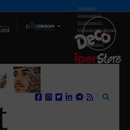
il SiciliaTivù
Siciliarurale.eu
Siciliammare.it
Il Network
Il Giornale della Bellezza
Siciliamedica.it
Sanitainsicilia.it