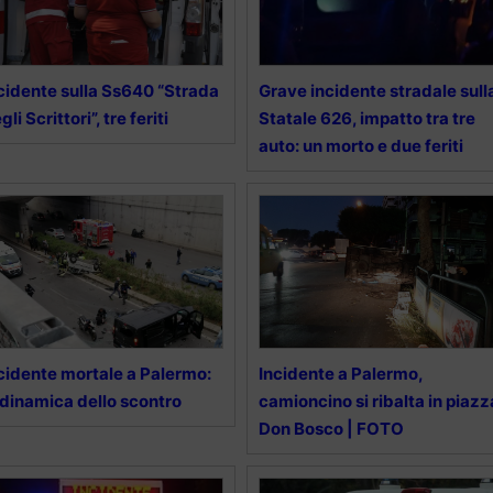
cidente sulla Ss640 “Strada
Grave incidente stradale sull
gli Scrittori”, tre feriti
Statale 626, impatto tra tre
auto: un morto e due feriti
cidente mortale a Palermo:
Incidente a Palermo,
 dinamica dello scontro
camioncino si ribalta in piazz
Don Bosco | FOTO