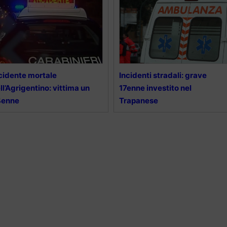
cidente mortale
Incidenti stradali: grave
ll’Agrigentino: vittima un
17enne investito nel
4enne
Trapanese