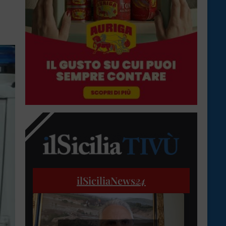
ilSiciliaNews
24