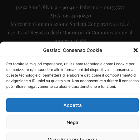
p.zza Sant’Oliva, 9 – 90141 – Palermo – 091335557
P.IVA: 06334930820
Mercurio Comunicazione Società Cooperativa a r.l. è
iscritta al Registro degli Operatori di Comunicazione al
numero 26988
Gestisci Consenso Cookie
Sito gestito da
La Digitale srl
–
info@ladigitale.it
Per fornire le migliori esperienze, utilizziamo tecnologie come i cookie per
memorizzare e/o accedere alle informazioni del dispositivo. Il consenso a
queste tecnologie ci permetterà di elaborare dati come il comportamento di
navigazione o ID unici su questo sito. Non acconsentire o ritirare il consenso
può influire negativamente su alcune caratteristiche e funzioni.
Accetta
Nega
Visualizza preferenze