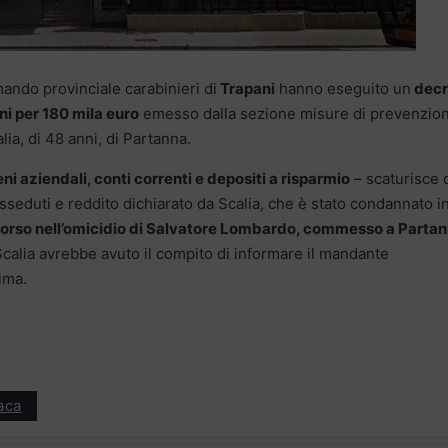
omando provinciale carabinieri di
Trapani
hanno eseguito un
decr
ni per 180 mila euro
emesso dalla sezione misure di prevenzio
lia, di 48 anni, di Partanna.
ni aziendali, conti correnti e depositi a risparmio
– scaturisce 
sseduti e reddito dichiarato da Scalia, che è stato condannato i
orso nell’omicidio di Salvatore Lombardo, commesso a Partann
Scalia avrebbe avuto il compito di informare il mandante
ima.
aca