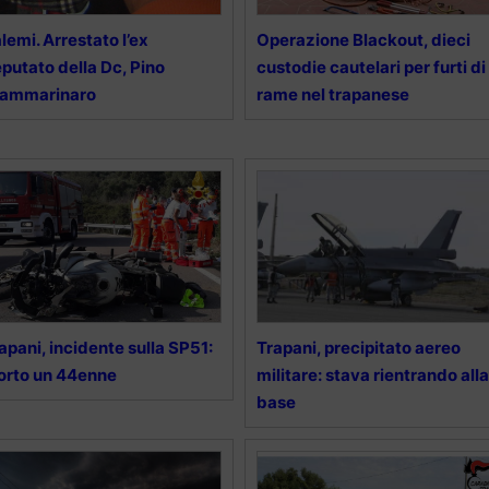
lemi. Arrestato l’ex
Operazione Blackout, dieci
putato della Dc, Pino
custodie cautelari per furti di
iammarinaro
rame nel trapanese
apani, incidente sulla SP51:
Trapani, precipitato aereo
rto un 44enne
militare: stava rientrando alla
base