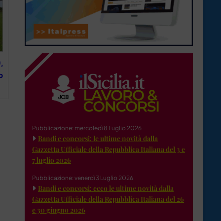
,
o
Pubblicazione: mercoledì 8 Luglio 2026
Bandi e concorsi: le ultime novità dalla
Gazzetta Ufficiale della Repubblica Italiana del 3 e
7 luglio 2026
Pubblicazione: venerdì 3 Luglio 2026
Bandi e concorsi: ecco le ultime novità dalla
Gazzetta Ufficiale della Repubblica Italiana del 26
e 30 giugno 2026