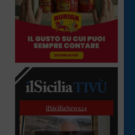
ilSiciliaNews
24