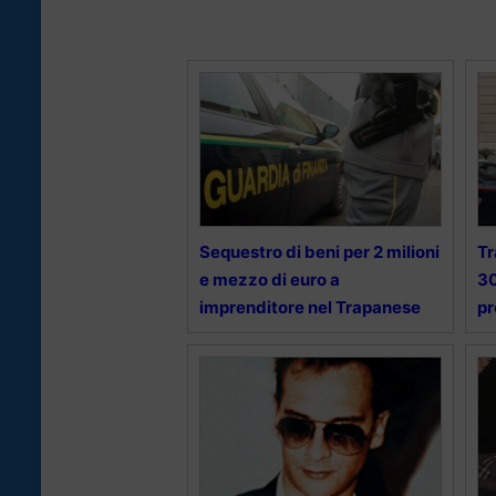
Sequestro di beni per 2 milioni
Tr
e mezzo di euro a
30
imprenditore nel Trapanese
pr