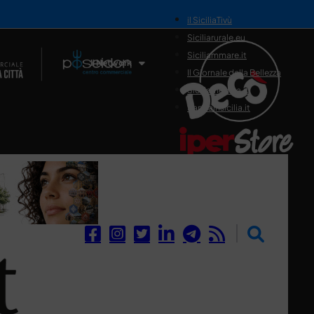
il SiciliaTivù
Siciliarurale.eu
Siciliammare.it
Il Network
Il Giornale della Bellezza
Siciliamedica.it
Sanitainsicilia.it