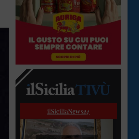
ilSiciliaNews
24