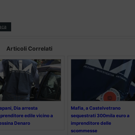
aca
Articoli Correlati
apani, Dia arresta
Mafia, a Castelvetrano
prenditore edile vicino a
sequestrati 300mila euro a
essina Denaro
imprenditore delle
scommesse