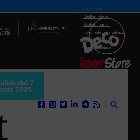
il SiciliaTivù
Siciliarurale.eu
Siciliammare.it
Il Network
Il Giornale della Bellezza
Siciliamedica.it
Sanitainsicilia.it