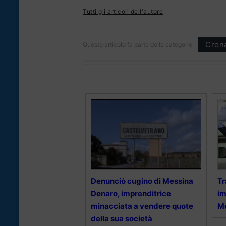
Tutti gli articoli dell'autore
Cron
Questo articolo fa parte delle categorie:
Denunciò cugino di Messina
Tr
Denaro, imprenditrice
im
minacciata a vendere quote
M
della sua società