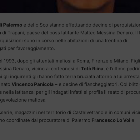
di Palermo
e dello Sco stanno effettuando decine di perquisizio
ia di Trapani, paese del boss latitante Matteo Messina Denaro. Il b
quisizioni sono in corso nelle abitazioni di una trentina di
agati per favoreggiamento.
del 1993, dopo gli attentati mafiosi a Roma, Firenze e Milano. Figl
sina Denaro, vicino ai corleonesi di
Totò Riina
, è l’ultimo padri
i gli inquirenti gli hanno fatto terra bruciata attorno a lui arrest
ognato
Vincenzo Panicola
– e decine di fiancheggiatori. Col blitz 
 nella latitanza: per gli indagati infatti si profila il reato di procu
agevolazione mafiosa.
erie, magazzini nel territorio di Castelvetrano e in comuni vici
 sono coordinate dal procuratore di Palermo
Francesco Lo Voi
e