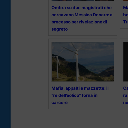
Ombra su due magistrati che
Ma
cercavano Messina Denaro: a
be
processo per rivelazione di
T
segreto
Mafia, appalti e mazzette: il
Ca
“re dell’eolico” torna in
ra
carcere
ne