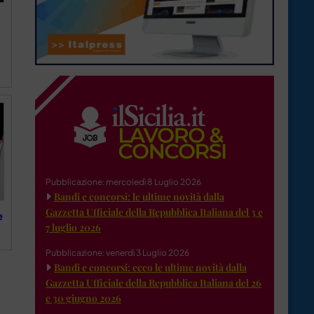
Pubblicazione: mercoledì 8 Luglio 2026
Bandi e concorsi: le ultime novità dalla
Gazzetta Ufficiale della Repubblica Italiana del 3 e
e
7 luglio 2026
Pubblicazione: venerdì 3 Luglio 2026
Bandi e concorsi: ecco le ultime novità dalla
Gazzetta Ufficiale della Repubblica Italiana del 26
e 30 giugno 2026