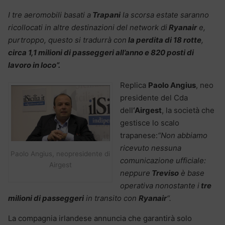
I tre aeromobili basati a
Trapani
la scorsa estate saranno
ricollocati in altre destinazioni del network di
Ryanair
e,
purtroppo, questo si tradurrà con
la perdita di 18 rotte
,
circa 1,1 milioni di passeggeri all’anno e 820 posti di
lavoro in loco”.
Replica
Paolo Angius
, neo
presidente del Cda
dell
‘Airgest
, la società che
gestisce lo scalo
trapanese:
“Non abbiamo
ricevuto nessuna
Paolo Angius, neopresidente di
comunicazione ufficiale:
Airgest
neppure
Treviso
è base
operativa nonostante i
tre
milioni di passeggeri
in transito con
Ryanair
“.
La compagnia irlandese annuncia che garantirà solo