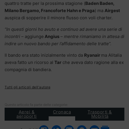
quattro tratte per la prossima stagione (
Baden Baden,
Milano Bergamo, Francoforte Hahn e Praga
) ma
Airgest
auspica di sopperire il minore flusso con voli charter.
“In questi giorni ho avuto e continuo ad avere una serie di
incontri –
aggiunge
Angius
– mentre rimaniamo in attesa di
indire un nuovo bando per l’affidamento delle tratte”.
Il bando era stato inizialmente vinto da
Ryanair
ma Alitalia
aveva fatto un ricorso al
Tar
che aveva dato ragione alla ex
compagnia di bandiera.
Tutti gli articoli dell'autore
Questo articolo fa parte delle categorie:
Aerei &
Cronaca
Trasporti &
aeroporti
Mobilità