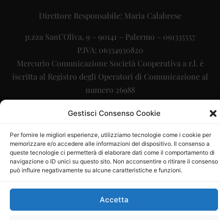
Direttore Responsabile: Maria Calabrese
p.zza Sant’Oliva, 9 – 90141 – Palermo – 091335557
P.IVA: 06334930820
Mercurio Comunicazione Società Cooperativa a r.l. è
iscritta al Registro degli Operatori di Comunicazione al
numero 26988
Sito gestito da
La Digitale srl
–
info@ladigitale.it
Gestisci Consenso Cookie
Per fornire le migliori esperienze, utilizziamo tecnologie come i cookie per
memorizzare e/o accedere alle informazioni del dispositivo. Il consenso a
queste tecnologie ci permetterà di elaborare dati come il comportamento di
navigazione o ID unici su questo sito. Non acconsentire o ritirare il consenso
può influire negativamente su alcune caratteristiche e funzioni.
Accetta