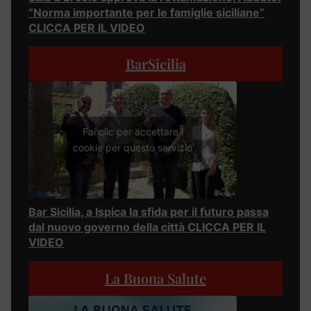
“Norma importante per le famiglie siciliane”
CLICCA PER IL VIDEO
BarSicilia
Fai clic per accettare i
cookie per questo servizio
Bar Sicilia, a Ispica la sfida per il futuro passa
dal nuovo governo della città CLICCA PER IL
VIDEO
La Buona Salute