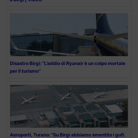
Disastro Birgi: “L’addio di Ryanair è un colpo mortale
per il turismo”
Aeroporti, Turano: “Su Birgi abbiamo smentito i gufi.