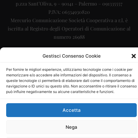
p.zza Sant’Oliva, 9 – 90141 – Palermo – 091335557
P.IVA: 06334930820
Mercurio Comunicazione Società Cooperativa a r.l. è
iscritta al Registro degli Operatori di Comunicazione al
numero 26988
Sito gestito da
La Digitale srl
–
info@ladigitale.it
Gestisci Consenso Cookie
Per fornire le migliori esperienze, utilizziamo tecnologie come i cookie per
memorizzare e/o accedere alle informazioni del dispositivo. Il consenso a
queste tecnologie ci permetterà di elaborare dati come il comportamento di
navigazione o ID unici su questo sito. Non acconsentire o ritirare il consenso
può influire negativamente su alcune caratteristiche e funzioni.
Accetta
Nega