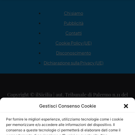
Chi siamo
Pubblicità
Contatti
Cookie Policy (UE)
Disconoscimento
Dichiarazione sulla Privacy (UE)
Copyright © ilSicilia | aut. Tribunale di Palermo n.11 del
29/09/2015
Gestisci Consenso Cookie
Editore: Mercurio Comunicazione Soc. Coop. A.R.L.
Per fornire le migliori esperienze, utilizziamo tecnologie come i cookie
per memorizzare e/o accedere alle informazioni del dispositivo. Il
Direttore Editoriale: Maurizio Scaglione
consenso a queste tecnologie ci permetterà di elaborare dati come il