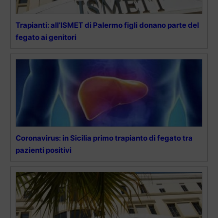
Trapianti: all’ISMET di Palermo figli donano parte del
fegato ai genitori
Coronavirus: in Sicilia primo trapianto di fegato tra
pazienti positivi