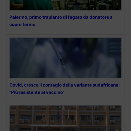
Palermo, primo trapianto di fegato da donatore a
cuore fermo
Covid, cresce il contagio della variante sudafricana:
“Più resistente al vaccino”