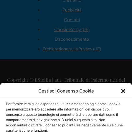
Chi siamo
Pubblicità
Contatti
Cookie Policy (UE)
Disconoscimento
Dichiarazione sulla Privacy (UE)
Copyright © ilSicilia | aut. Tribunale di Palermo n.11 del
29/09/2015
Gestisci Consenso Cookie
Editore: Mercurio Comunicazione Soc. Coop. A.R.L.
Per fornire le migliori esperienze, utilizziamo tecnologie come i cookie
per memorizzare e/o accedere alle informazioni del dispositivo. Il
Direttore Editoriale: Maurizio Scaglione
consenso a queste tecnologie ci permetterà di elaborare dati come il
comportamento di navigazione o ID unici su questo sito. Non
Direttore Responsabile: Maria Calabrese
acconsentire o ritirare il consenso può influire negativamente su alcune
caratteristiche e funzioni.