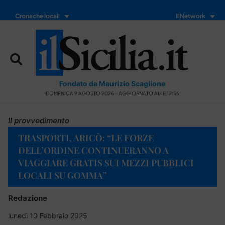
Cronache locali
Il Network
Fondato da Maurizio Scaglione
DOMENICA 9 AGOSTO 2026 - AGGIORNATO ALLE 12:56
Il provvedimento
TRASPORTI, ARICÒ: “LE FORZE
DELL’ORDINE CONTINUERANNO A
VIAGGIARE GRATIS SUI MEZZI PUBBLICI
LOCALI SU GOMMA”
Redazione
lunedì 10 Febbraio 2025