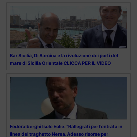
Bar Sicilia, Di Sarcina e la rivoluzione dei porti del
mare di Sicilia Orientale CLICCA PER IL VIDEO
Federalberghi Isole Eolie: “Rallegrati per l’entrata in
linea del traghetto Nerea. Adesso risorse per