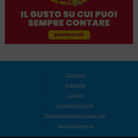
Chi siamo
Pubblicità
Contatti
Cookie Policy (UE)
Dichiarazione sulla Privacy (UE)
Disconoscimento