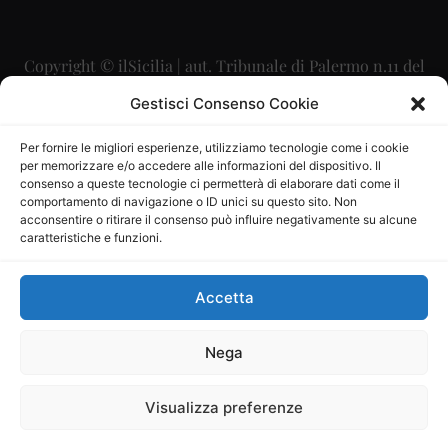
Copyright © ilSicilia | aut. Tribunale di Palermo n.11 del
29/09/2015
Gestisci Consenso Cookie
Editore: Mercurio Comunicazione Soc. Coop. A.R.L.
Per fornire le migliori esperienze, utilizziamo tecnologie come i cookie
per memorizzare e/o accedere alle informazioni del dispositivo. Il
Direttore Editoriale: Maurizio Scaglione
consenso a queste tecnologie ci permetterà di elaborare dati come il
comportamento di navigazione o ID unici su questo sito. Non
Direttore Responsabile: Maria Calabrese
acconsentire o ritirare il consenso può influire negativamente su alcune
caratteristiche e funzioni.
p.zza Sant’Oliva, 9 – 90141 – Palermo – 091335557
P.IVA: 06334930820
Accetta
Mercurio Comunicazione Società Cooperativa a r.l. è
iscritta al Registro degli Operatori di Comunicazione al
Nega
numero 26988
Visualizza preferenze
Sito gestito da
La Digitale srl
–
info@ladigitale.it