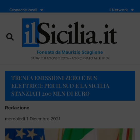
Cronache locali
Il Network
Fondato da Maurizio Scaglione
SABATO 8 AGOSTO 2026 - AGGIORNATO ALLE 19:07
TRENI A EMISSIONI ZERO E BUS
ELETTRICI: PER IL SUD E LA SICILIA
STANZIATI 200 MLN DI EURO
Redazione
mercoledì 1 Dicembre 2021