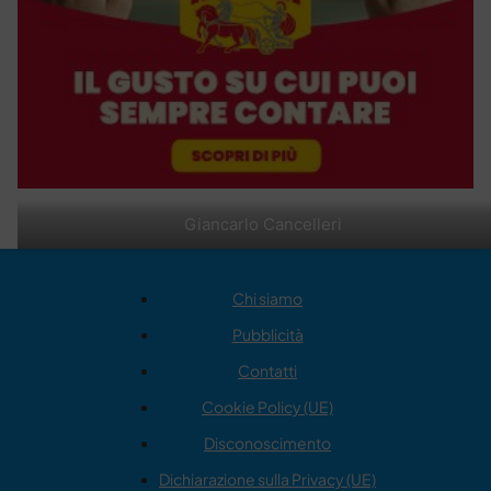
Giancarlo Cancelleri
Chi siamo
Pubblicità
Contatti
Cookie Policy (UE)
Disconoscimento
Dichiarazione sulla Privacy (UE)