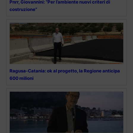
Pnrr, Giovannini: “Per l’ambiente nuovi criteri di
costruzione”
Ragusa-Catania: ok al progetto, la Regione anticipa
600 milioni