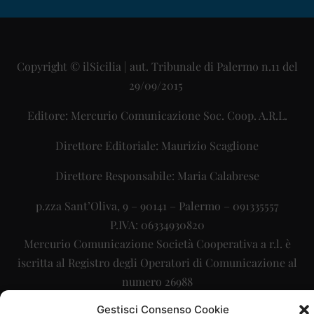
Copyright © ilSicilia | aut. Tribunale di Palermo n.11 del
29/09/2015
Editore: Mercurio Comunicazione Soc. Coop. A.R.L.
Direttore Editoriale: Maurizio Scaglione
Direttore Responsabile: Maria Calabrese
p.zza Sant’Oliva, 9 – 90141 – Palermo – 091335557
P.IVA: 06334930820
Mercurio Comunicazione Società Cooperativa a r.l. è
iscritta al Registro degli Operatori di Comunicazione al
numero 26988
Gestisci Consenso Cookie
Sito gestito da
La Digitale srl
–
info@ladigitale.it