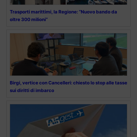
Trasporti marittimi, la Regione: “Nuovo bando da
oltre 300 milioni”
Birgi, vertice con Cancelleri: chiesto lo stop alle tasse
sui diritti di imbarco