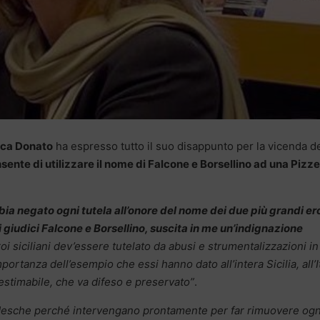
sca Donato
ha espresso tutto il suo disappunto per la vicenda de
nte di utilizzare il nome di Falcone e Borsellino ad una Pizze
ia negato ogni tutela all’onore del nome dei due più grandi er
 i giudici Falcone e Borsellino, suscita in me un’indignazione
i siciliani dev’essere tutelato da abusi e strumentalizzazioni in
mportanza dell’esempio che essi hanno dato all’intera Sicilia, all’I
nestimabile, che va difeso e preservato”
.
tedesche perché intervengano prontamente per far rimuovere ogn