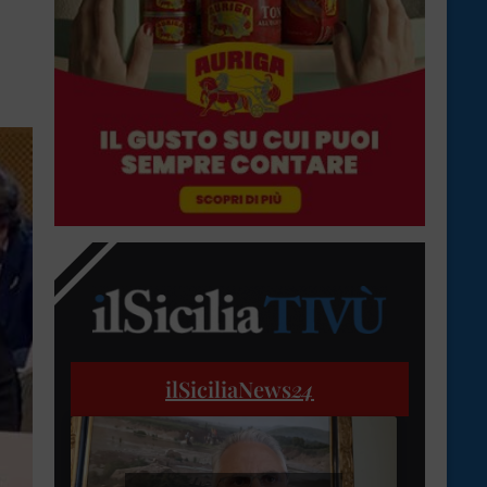
ilSiciliaNews
24