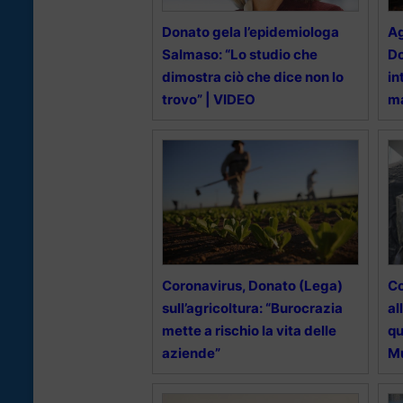
Donato gela l’epidemiologa
Ag
Salmaso: “Lo studio che
Do
dimostra ciò che dice non lo
in
trovo” | VIDEO
ma
Coronavirus, Donato (Lega)
Co
sull’agricoltura: “Burocrazia
al
mette a rischio la vita delle
qu
aziende”
M