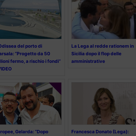
Odissea del porto di
La Lega al redde rationem in
rsala: “Progetto da 50
Sicilia dopo il flop delle
lioni fermo, a rischio i fondi”
amministrative
VIDEO
ropee, Gelarda: “Dopo
Francesca Donato (Lega):