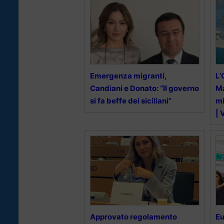
Emergenza migranti,
L’
Candiani e Donato: “Il governo
Ma
si fa beffe dei siciliani”
mi
| 
Approvato regolamento
Eu