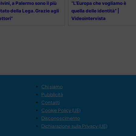
lvini, a Palermo sono il più
“L’Europa che vogliamo è
tato della Lega. Grazie agli
quella delle identità” |
ettori”
Videointervista
Chi siamo
Pubblicità
Contatti
Cookie Policy (UE)
Disconoscimento
Dichiarazione sulla Privacy (UE)