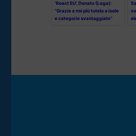
‘React EU’, Donato (Lega):
Sa
“Grazie a noi più tutela a isole
vo
e categorie svantaggiate”
el