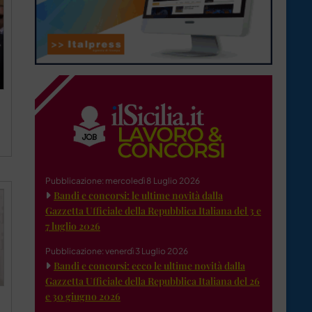
Pubblicazione: mercoledì 8 Luglio 2026
Bandi e concorsi: le ultime novità dalla
Gazzetta Ufficiale della Repubblica Italiana del 3 e
7 luglio 2026
Pubblicazione: venerdì 3 Luglio 2026
Bandi e concorsi: ecco le ultime novità dalla
Gazzetta Ufficiale della Repubblica Italiana del 26
e 30 giugno 2026