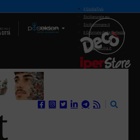
il SiciliaTivù
Siciliarurale.eu
Siciliammare.it
Il Network
Il Giornale della Bellezza
Siciliamedica.it
Sanitainsicilia.it