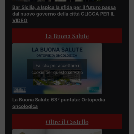
Bar Sicilia, a Ispica la sfida per il futuro passa
dal nuovo governo della città CLICCA PER IL
VIDEO
La Buona Salute
Fai clic per accettare i
cookie per questo servizio
La Buona Salute 63° puntata: Ortopedia
oncologica
Oltre il Castello