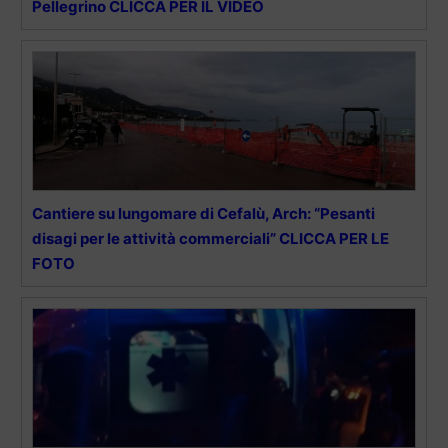
Pellegrino CLICCA PER IL VIDEO
Cantiere su lungomare di Cefalù, Arch: “Pesanti
disagi per le attività commerciali” CLICCA PER LE
FOTO