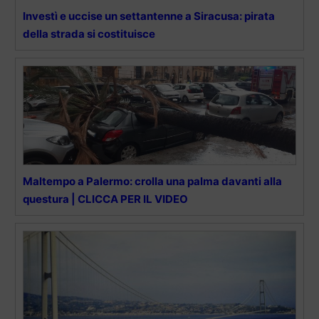
Investì e uccise un settantenne a Siracusa: pirata
della strada si costituisce
Maltempo a Palermo: crolla una palma davanti alla
questura | CLICCA PER IL VIDEO