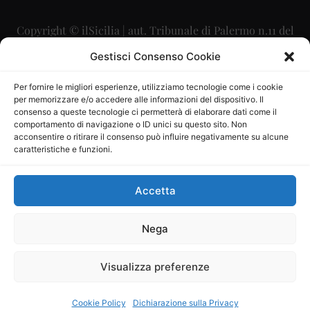
Copyright © ilSicilia | aut. Tribunale di Palermo n.11 del
29/09/2015
Gestisci Consenso Cookie
Editore: Mercurio Comunicazione Soc. Coop. A.R.L.
Per fornire le migliori esperienze, utilizziamo tecnologie come i cookie
per memorizzare e/o accedere alle informazioni del dispositivo. Il
Direttore Editoriale: Maurizio Scaglione
consenso a queste tecnologie ci permetterà di elaborare dati come il
comportamento di navigazione o ID unici su questo sito. Non
Direttore Responsabile: Maria Calabrese
acconsentire o ritirare il consenso può influire negativamente su alcune
caratteristiche e funzioni.
p.zza Sant’Oliva, 9 – 90141 – Palermo – 091335557
P.IVA: 06334930820
Accetta
Mercurio Comunicazione Società Cooperativa a r.l. è
iscritta al Registro degli Operatori di Comunicazione al
Nega
numero 26988
Visualizza preferenze
Sito gestito da
La Digitale srl
–
info@ladigitale.it
Cookie Policy
Dichiarazione sulla Privacy