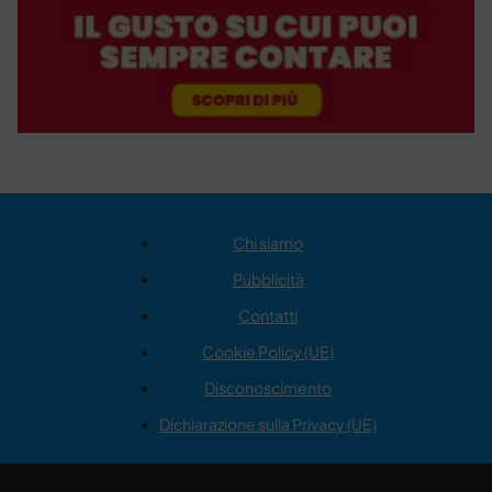
Chi siamo
Pubblicità
Contatti
Cookie Policy (UE)
Disconoscimento
Dichiarazione sulla Privacy (UE)