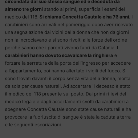
circondata dal suo stesso sangue ed è deceduta da
almeno tre giorni
stando ai primi, superficiali esami del
medico del 118.
Si chiama Concetta Cautale e ha 76 anni
. I
carabinieri sono arrivati nel pomeriggio dopo aver ricevuto
una segnalazione dai vicini della donna che non da giorni
non la incrociavano e si sono rivolti alle forze dell’ordine
perché sanno che i parenti vivono fuori da Catania.
I
carabinieri hanno dovuto scavalcare la ringhiera
e
forzare la serratura della porta dell’ingresso per accedere
all’appartamento, poi hanno allertato i vigili del fuoco. Si
sono trovati davanti il corpo senza vita della donna, morta
da sola per cause naturali. Ad accertare il decesso è stato
il medico del 118 presente sul posto. Dai primi rilievi del
medico legale e dagli accertamenti svolti da carabinieri a
spegnere Concetta Cautale sono state cause naturali e ha
provocare la fuoriuscita di sangue è stata la caduta a terra
e le seguenti escoriazioni.