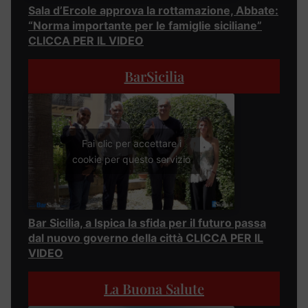
Sala d’Ercole approva la rottamazione, Abbate:
“Norma importante per le famiglie siciliane”
CLICCA PER IL VIDEO
BarSicilia
Fai clic per accettare i
cookie per questo servizio
Bar Sicilia, a Ispica la sfida per il futuro passa
dal nuovo governo della città CLICCA PER IL
VIDEO
La Buona Salute