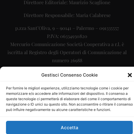
Direttore Editoriale: Maurizio Scaglione
Direttore Responsabile: Maria Calabrese
p.zza Sant’Oliva, 9 – 90141 – Palermo – 091335557
P.IVA: 06334930820
Mercurio Comunicazione Società Cooperativa a r.l. è
iscritta al Registro degli Operatori di Comunicazione al
numero 26988
Sito gestito da
La Digitale srl
–
info@ladigitale.it
Gestisci Consenso Cookie
Per fornire le migliori esperienze, utilizziamo tecnologie come i cookie per
memorizzare e/o accedere alle informazioni del dispositivo. Il consenso a
queste tecnologie ci permetterà di elaborare dati come il comportamento di
navigazione o ID unici su questo sito. Non acconsentire o ritirare il consenso
può influire negativamente su alcune caratteristiche e funzioni.
Accetta