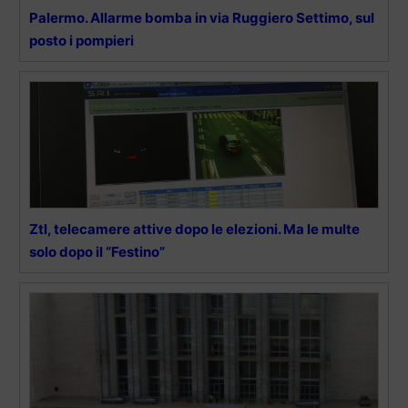
Palermo. Allarme bomba in via Ruggiero Settimo, sul
posto i pompieri
Ztl, telecamere attive dopo le elezioni. Ma le multe
solo dopo il “Festino”