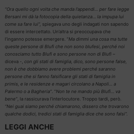
“Ora quello ogni volta che manda l’appendi… per fare legge
Bersani mi dà la fotocopia della quietanza… la impupa lui
come sa fare lui”,
spiegava uno degli indagati non sapendo
di essere intercettato. Un’altra si preoccupava che
l’inganno potesse emergere. “
Ma dimmi una cosa ma tutte
queste persone di Blufi che non sono blufesi, perché noi
conosciamo tutto Blufi e sono persone non di Blufi –
diceva -,
con gli stati di famiglia, dico, sono persone false,
non è che dobbiamo avere problemi perché saranno
persone che si fanno falsificare gli stati di famiglia in
primis, e le residenze e magari circolano a Napoli… a
Palermo o a Bagheria”
. “
Non te ne mando più Blufi… va
bene”
, la rassicurava l’interlocutore. Troppo tardi, però.
“Nei guai siamo perché chiamarono, dissero che trovarono
qualche dodici, tredici stati di famiglia dice che sono falsi”.
LEGGI ANCHE