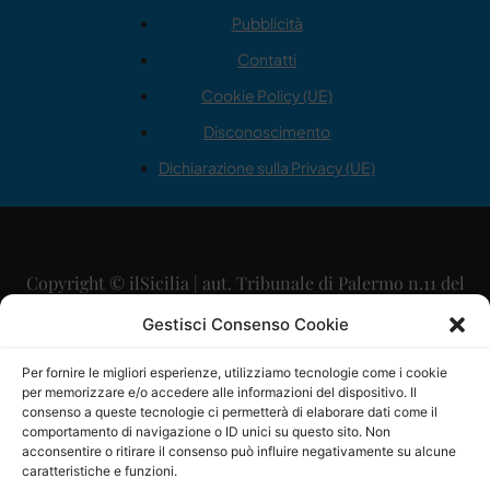
Pubblicità
Contatti
Cookie Policy (UE)
Disconoscimento
Dichiarazione sulla Privacy (UE)
Copyright © ilSicilia | aut. Tribunale di Palermo n.11 del
29/09/2015
Gestisci Consenso Cookie
Editore: Mercurio Comunicazione Soc. Coop. A.R.L.
Per fornire le migliori esperienze, utilizziamo tecnologie come i cookie
per memorizzare e/o accedere alle informazioni del dispositivo. Il
Direttore Editoriale: Maurizio Scaglione
consenso a queste tecnologie ci permetterà di elaborare dati come il
comportamento di navigazione o ID unici su questo sito. Non
Direttore Responsabile: Maria Calabrese
acconsentire o ritirare il consenso può influire negativamente su alcune
caratteristiche e funzioni.