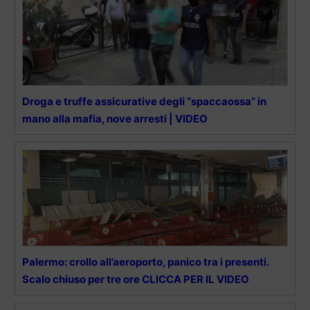
Droga e truffe assicurative degli “spaccaossa” in
mano alla mafia, nove arresti | VIDEO
Palermo: crollo all’aeroporto, panico tra i presenti.
Scalo chiuso per tre ore CLICCA PER IL VIDEO