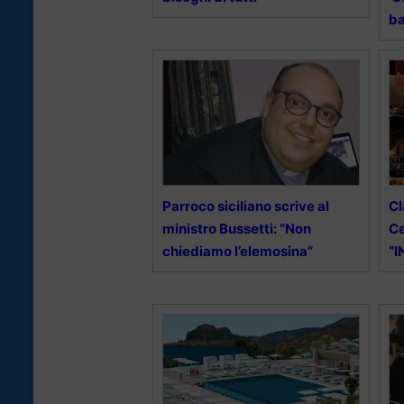
b
Parroco siciliano scrive al
Cl
ministro Bussetti: “Non
Ce
chiediamo l’elemosina”
“