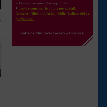
Pubblicazione: venerdì 26 Giugno 2026
Bandi e concorsi: le ultime novità dalla
Gazzetta Ufficiale della Repubblica Italiana del 23
giugno 2026
:
Entra nell'Archivio Lavoro & Concorsi