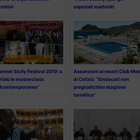
ambini
ospedali madoniti
arinet Sicily Festival 2019: a
Assunzioni al resort Club Me
falù le masterclass
di Cefalù: “Sindacati non
INcontemporanea”
pregiudichino stagione
turisitica”