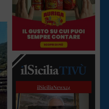
ilSiciliaNews
24