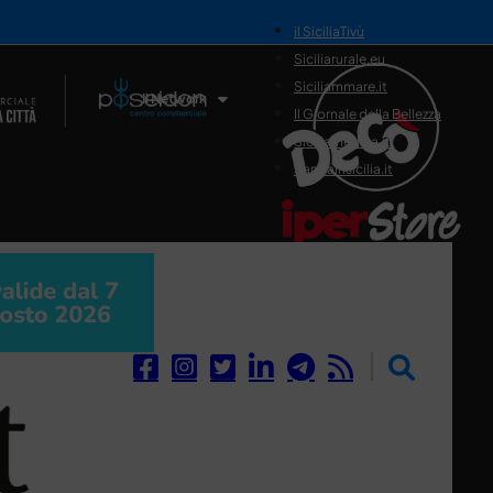
il SiciliaTivù
Siciliarurale.eu
Siciliammare.it
Il Network
Il Giornale della Bellezza
Siciliamedica.it
Sanitainsicilia.it