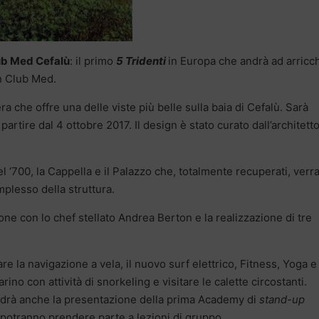
ub Med Cefalù
: il primo
5 Tridenti
in Europa che andrà ad arricc
on Club Med.
ra che offre una delle viste più belle sulla baia di Cefalù. Sarà
artire dal 4 ottobre 2017. Il design è stato curato dall’architett
del ‘700, la Cappella e il Palazzo che, totalmente recuperati, ver
mplesso della struttura.
one con lo chef stellato Andrea Berton e la realizzazione di tre
re la navigazione a vela, il nuovo surf elettrico, Fitness, Yoga e
ino con attività di snorkeling e visitare le calette circostanti.
edrà anche la presentazione della prima Academy di
stand-up
ti potranno prendere parte a lezioni di gruppo.