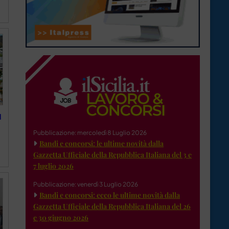
d
Pubblicazione: mercoledì 8 Luglio 2026
Bandi e concorsi: le ultime novità dalla
Gazzetta Ufficiale della Repubblica Italiana del 3 e
7 luglio 2026
Pubblicazione: venerdì 3 Luglio 2026
Bandi e concorsi: ecco le ultime novità dalla
Gazzetta Ufficiale della Repubblica Italiana del 26
e 30 giugno 2026