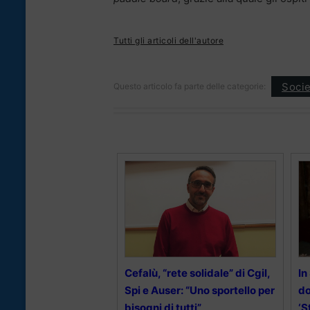
Tutti gli articoli dell'autore
Socie
Questo articolo fa parte delle categorie:
Cefalù, “rete solidale” di Cgil,
In
Spi e Auser: “Uno sportello per
do
bisogni di tutti”
‘S