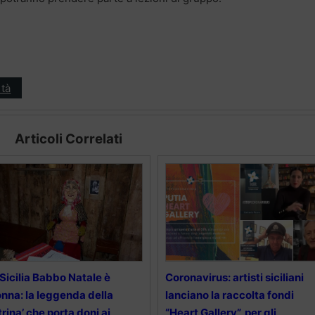
tà
Articoli Correlati
 Sicilia Babbo Natale è
Coronavirus: artisti siciliani
nna: la leggenda della
lanciano la raccolta fondi
trina’ che porta doni ai
“Heart Gallery”, per gli