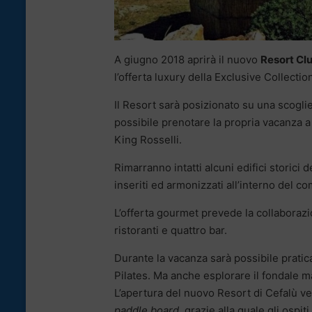
A giugno 2018 aprirà il nuovo
Resort Cl
l’offerta luxury della Exclusive Collecti
Il Resort sarà posizionato su una scoglie
possibile prenotare la propria vacanza a p
King Rosselli.
Rimarranno intatti alcuni edifici storici 
inseriti ed armonizzati all’interno del co
L’offerta gourmet prevede la collaborazi
ristoranti e quattro bar.
Durante la vacanza sarà possibile pratica
Pilates. Ma anche esplorare il fondale mar
L’apertura del nuovo Resort di Cefalù v
paddle board
, grazie alla quale gli ospi