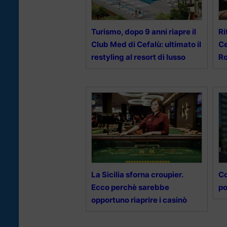
Turismo, dopo 9 anni riapre il
Ri
Club Med di Cefalù: ultimato il
Ce
restyling al resort di lusso
Ro
La Sicilia sforna croupier.
Co
Ecco perchè sarebbe
po
opportuno riaprire i casinò