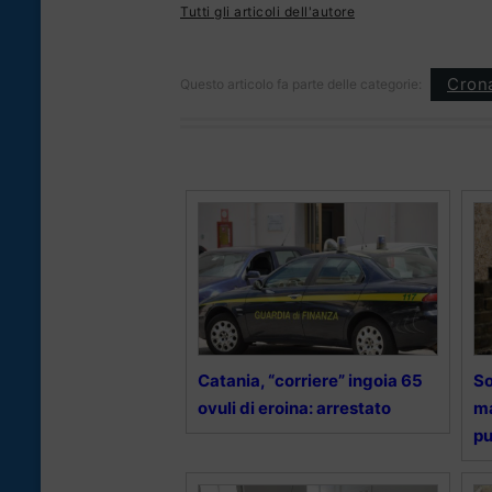
Tutti gli articoli dell'autore
Cron
Questo articolo fa parte delle categorie:
Catania, “corriere” ingoia 65
So
ovuli di eroina: arrestato
ma
pu