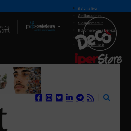
il SiciliaTivù
Siciliarurale.eu
Siciliammare.it
Il Network
Il Giornale della Bellezza
Siciliamedica.it
Sanitainsicilia.it