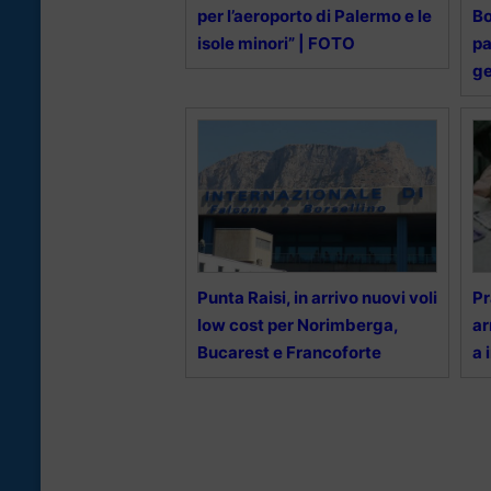
per l’aeroporto di Palermo e le
Bo
isole minori” | FOTO
pa
ge
Punta Raisi, in arrivo nuovi voli
Pr
low cost per Norimberga,
ar
Bucarest e Francoforte
a 