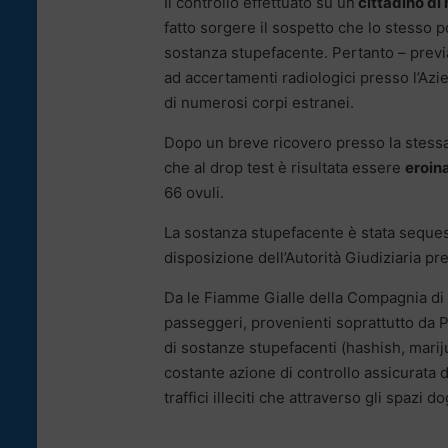
Il controllo effettuato su un
cittadino di 
fatto sorgere il sospetto che lo stesso 
sostanza stupefacente. Pertanto – previa
ad accertamenti radiologici presso l’Azi
di numerosi corpi estranei.
Dopo un breve ricovero presso la stessa
che al drop test è risultata essere
eroin
66 ovuli.
La sostanza stupefacente è stata sequestr
disposizione dell’Autorità Giudiziaria pr
Da le Fiamme Gialle della Compagnia di P
passeggeri, provenienti soprattutto da 
di sostanze stupefacenti (hashish, marijua
costante azione di controllo assicurata 
traffici illeciti che attraverso gli spazi d