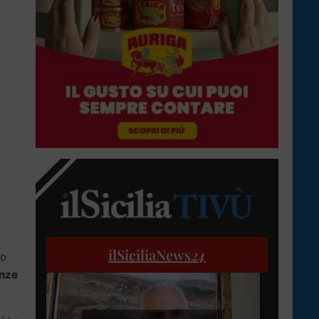
ilSiciliaNews
24
no
anze