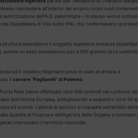
nazionalità nigeriana
partito dall’ Aeroporto di Charleroi (Belgi
potesse nascondere all’interno del proprio corpo ovuli contenent
 autorizzazione dell’A.G. palermitana – lo stesso veniva sottop
enda Ospedaliera di Villa Sofia (PA), che confermavano la prese
 struttura ospedaliera il soggetto espelleva sostanza stupeface
a
, avente un peso complessivo pari a 950 grammi circa suddivis
ata ed il cittadino Nigeriano posto in stato di arresto a
esso il
carcere “Pagliarelli” di Palermo
.
unta Raisi hanno effettuato oltre 500 controlli nei confronti de
Paesi dell’Unione Europea, sottoponendo a sequestro oltre 50 d
na ed eroina). L’attività di servizio si inquadra nell’ambito della
dalla Guardia di Finanza e dall’Agenzia delle Dogane a contrasto 
oganali interessano il territorio nazionale.