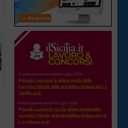
Pubblicazione: mercoledì 8 Luglio 2026
Bandi e concorsi: le ultime novità dalla
Gazzetta Ufficiale della Repubblica Italiana del 3 e
7 luglio 2026
Pubblicazione: venerdì 3 Luglio 2026
Bandi e concorsi: ecco le ultime novità dalla
Gazzetta Ufficiale della Repubblica Italiana del 26
e 30 giugno 2026