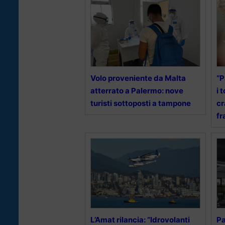
Volo proveniente da Malta
“P
atterrato a Palermo: nove
i 
turisti sottoposti a tampone
cr
fr
L’Amat rilancia: “Idrovolanti
Pa