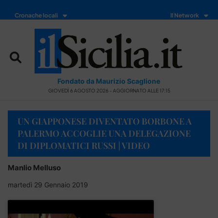
Cronache locali
Il Network
Fondato da Maurizio Scaglione
GIOVEDÌ 6 AGOSTO 2026 - AGGIORNATO ALLE 17:15
UN GIAPPONESE DIVENTATO BORBONE A
PALERMO ACCOGLIE UNA DELEGAZIONE
DI DIPLOMATICI RUSSI | VIDEO
Manlio Melluso
martedì 29 Gennaio 2019