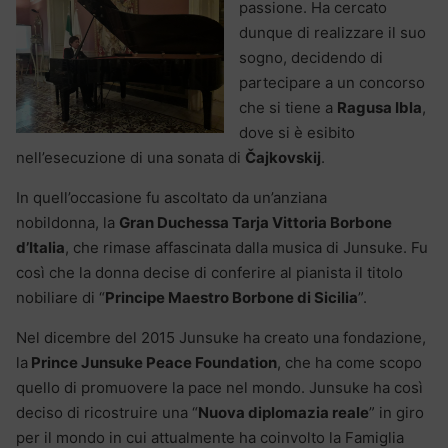
passione. Ha cercato
dunque di realizzare il suo
sogno, decidendo di
partecipare a un concorso
che si tiene a
Ragusa Ibla
,
dove si è esibito
nell’esecuzione di una sonata di
Čajkovskij
.
In quell’occasione fu ascoltato da un’anziana
nobildonna, la
Gran Duchessa Tarja Vittoria Borbone
d’Italia
, che rimase affascinata dalla musica di Junsuke. Fu
così che la donna decise di conferire al pianista il titolo
nobiliare di “
Principe Maestro Borbone di Sicilia
”.
Nel dicembre del 2015 Junsuke ha creato una fondazione,
la
Prince Junsuke Peace Foundation
, che ha come scopo
quello di promuovere la pace nel mondo. Junsuke ha così
deciso di ricostruire una “
Nuova diplomazia reale
” in giro
per il mondo in cui attualmente ha coinvolto la Famiglia