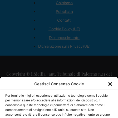
Chi siamo
Pubblicità
Contatti
Cookie Policy (UE)
Disconoscimento
Dichiarazione sulla Privacy (UE)
Copyright © ilSicilia | aut. Tribunale di Palermo n.11 del
29/09/2015
Gestisci Consenso Cookie
Editore: Mercurio Comunicazione Soc. Coop. A.R.L.
Per fornire le migliori esperienze, utilizziamo tecnologie come i cookie
per memorizzare e/o accedere alle informazioni del dispositivo. Il
Direttore Editoriale: Maurizio Scaglione
consenso a queste tecnologie ci permetterà di elaborare dati come il
comportamento di navigazione o ID unici su questo sito. Non
Direttore Responsabile: Maria Calabrese
acconsentire o ritirare il consenso può influire negativamente su alcune