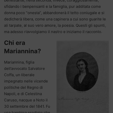
benestante; nella seconda, invece, coraggiosamente,
sfidando i benpensanti e la famiglia, pur additata come
donna poco “onesta”, abbandonerà il tetto coniugale e si
dedicherà libera, come una capinera a cui sono guarite le
ali tarpate, al suo vero amore, la poesia. Questi gli spunti,
ma adesso riavvolgiamo il nastro e iniziamo il racconto.
Chi era
Mariannina?
Mariannina, figlia
dell’avvocato Salvatore
Coffa, un liberale
impegnato nelle vicende
politiche del Regno di
Napoli, e di Celestina
Caruso, nacque a Noto il
30 settembre del 1841. Fu
una bambina prodigio che