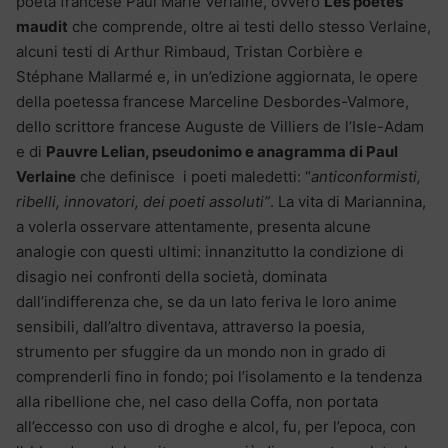
poeta francese Paul Marie Verlaine, ovvero
Les poètes
maudit
che comprende, oltre ai testi dello stesso Verlaine,
alcuni testi di Arthur Rimbaud, Tristan Corbière e
Stéphane Mallarmé e, in un’edizione aggiornata, le opere
della poetessa francese Marceline Desbordes-Valmore,
dello scrittore francese Auguste de Villiers de l’Isle-Adam
e di
Pauvre Lelian, pseudonimo e anagramma di Paul
Verlaine
che definisce i poeti maledetti: “
anticonformisti,
ribelli, innovatori, dei poeti assoluti”
. La vita di Mariannina,
a volerla osservare attentamente, presenta alcune
analogie con questi ultimi: innanzitutto la condizione di
disagio nei confronti della società, dominata
dall’indifferenza che, se da un lato feriva le loro anime
sensibili, dall’altro diventava, attraverso la poesia,
strumento per sfuggire da un mondo non in grado di
comprenderli fino in fondo; poi l’isolamento e la tendenza
alla ribellione che, nel caso della Coffa, non portata
all’eccesso con uso di droghe e alcol, fu, per l’epoca, con