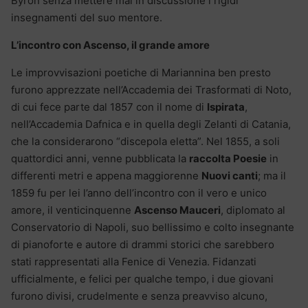
Byron senza mettere mai in discussione i rigidi
insegnamenti del suo mentore.
L’incontro con Ascenso, il grande amore
Le improvvisazioni poetiche di Mariannina ben presto
furono apprezzate nell’Accademia dei Trasformati di Noto,
di cui fece parte dal 1857 con il nome di
Ispirata
,
nell’Accademia Dafnica e in quella degli Zelanti di Catania,
che la considerarono “discepola eletta”. Nel 1855, a soli
quattordici anni, venne pubblicata la
raccolta Poesie
in
differenti metri e appena maggiorenne
Nuovi canti
; ma il
1859 fu per lei l’anno dell’incontro con il vero e unico
amore, il venticinquenne
Ascenso Mauceri
, diplomato al
Conservatorio di Napoli, suo bellissimo e colto insegnante
di pianoforte e autore di drammi storici che sarebbero
stati rappresentati alla Fenice di Venezia. Fidanzati
ufficialmente, e felici per qualche tempo, i due giovani
furono divisi, crudelmente e senza preavviso alcuno,