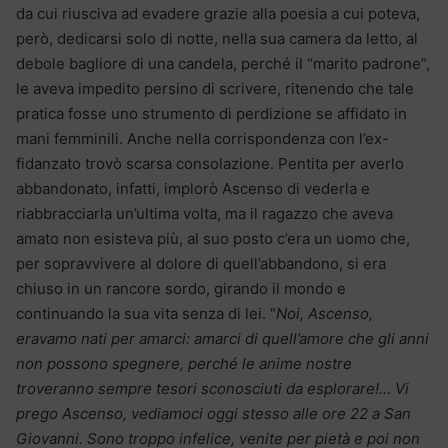
da cui riusciva ad evadere grazie alla poesia a cui poteva,
però, dedicarsi solo di notte, nella sua camera da letto, al
debole bagliore di una candela, perché il “marito padrone”,
le aveva impedito persino di scrivere, ritenendo che tale
pratica fosse uno strumento di perdizione se affidato in
mani femminili. Anche nella corrispondenza con l’ex-
fidanzato trovò scarsa consolazione. Pentita per averlo
abbandonato, infatti, implorò Ascenso di vederla e
riabbracciarla un’ultima volta, ma il ragazzo che aveva
amato non esisteva più, al suo posto c’era un uomo che,
per sopravvivere al dolore di quell’abbandono, si era
chiuso in un rancore sordo, girando il mondo e
continuando la sua vita senza di lei. “
Noi, Ascenso,
eravamo nati per amarci: amarci di quell’amore che gli anni
non possono spegnere, perché le anime nostre
troveranno sempre tesori sconosciuti da esplorare!… Vi
prego Ascenso, vediamoci oggi stesso alle ore 22 a San
Giovanni. Sono troppo infelice, venite per pietà e poi non