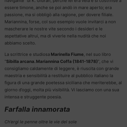
navigante” di K. Gibran, perché lei era vela e si costrinse a
essere timone, anche se poi andò in mare aperto; era
passione, ma si obbligò alla ragione, per dovere filiale.
Mariannina, forse, col suo esempio vuole invitarci a non
mascherare le nostre vite secondo i desideri e le
aspettative altrui, ma di viverle nella nudità che noi
abbiamo scelto.
La scrittrice e studiosa
Marinella Fiume
, nel suo libro
“
Sibilla arcana. Mariannina Coffa (1841-1878)
”, che vi
consigliamo caldamente di leggere, è riuscita con grande
maestria e sensibilità a restituire al pubblico italiano la
figura di una grande poetessa siciliana che meriterebbe, al
giorno d’oggi, molta più visibilità. Vi lasciamo con una sua
intensa e struggente poesia.
Farfalla innamorata
Ch’ergi le penne oltre le vie del sole