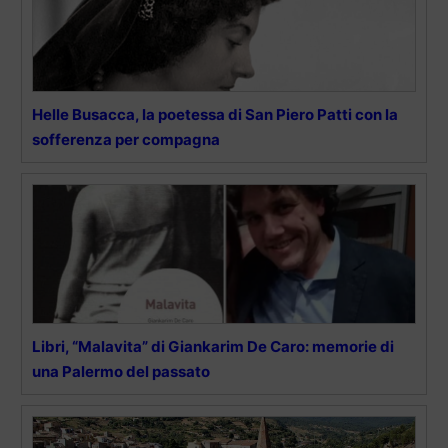
Helle Busacca, la poetessa di San Piero Patti con la
sofferenza per compagna
Libri, “Malavita” di Giankarim De Caro: memorie di
una Palermo del passato