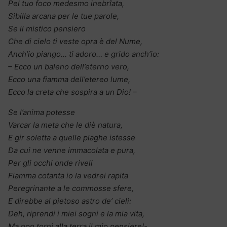
Pel tuo foco medesmo inebrîata,
Sibilla arcana per le tue parole,
Se il mistico pensiero
Che di cielo ti veste opra è del Nume,
Anch’io piango… ti adoro… e grido anch’io:
– Ecco un baleno dell’eterno vero,
Ecco una fiamma dell’etereo lume,
Ecco la creta che sospira a un Dio! –
Se l’anima potesse
Varcar la meta che le diè natura,
E gir soletta a quelle plaghe istesse
Da cui ne venne immacolata e pura,
Per gli occhi onde riveli
Fiamma cotanta io la vedrei rapita
Peregrinante a le commosse sfere,
E direbbe al pietoso astro de’ cieli:
Deh, riprendi i miei sogni e la mia vita,
Ma non torni alla terra il mio pensiere!-