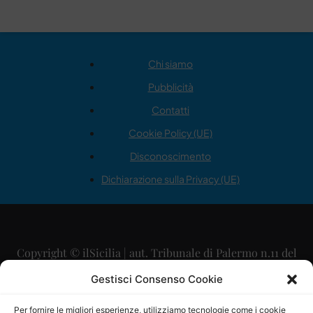
Chi siamo
Pubblicità
Contatti
Cookie Policy (UE)
Disconoscimento
Dichiarazione sulla Privacy (UE)
Copyright © ilSicilia | aut. Tribunale di Palermo n.11 del
29/09/2015
Gestisci Consenso Cookie
Editore: Mercurio Comunicazione Soc. Coop. A.R.L.
Per fornire le migliori esperienze, utilizziamo tecnologie come i cookie