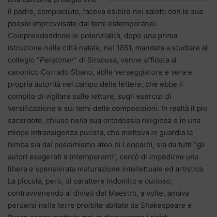
il padre, compiaciuto, faceva esibire nei salotti con le sue
poesie improvvisate dai temi estemporanei.
Comprendendone le potenzialità, dopo una prima
istruzione nella città natale, nel 1851, mandata a studiare al
collegio “
Peratoner
” di Siracusa, venne affidata al
canonico Corrado Sbano, abile verseggiatore e vera e
propria autorità nel campo delle lettere, che ebbe il
compito di vigilare sulle letture, sugli esercizi di
versificazione e sui temi delle composizioni. In realtà il pio
sacerdote, chiuso nella sua ortodossia religiosa e in una
miope intransigenza purista, che metteva in guardia la
bimba sia dal pessimismo ateo di Leopardi, sia da tutti “gli
autori esagerati e intemperanti”, cercò di impedirne una
libera e spensierata maturazione intellettuale ed artistica.
La piccola, però, di carattere indomito e curioso,
contravvenendo ai divieti del Maestro, a volte, amava
perdersi nelle terre proibite abitate da Shakespeare e