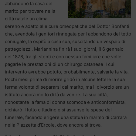
abbandonò la casa del
marito per trovare nella
città natale un clima
sereno e adatto alle cure omeopatiche del Dottor Bonfanti
che, avendola i genitori rinnegata per l’abbandono del tetto
coniugale, la ospitò a casa sua, suscitando un vespaio di
pettegolezzi. Mariannina finirà i suoi giorni, il 6 gennaio
del 1878, tra gli stenti e con nessun familiare che volle
pagarle le prestazioni di un chirurgo catanese il cui
intervento avrebbe potuto, probabilmente, salvarle la vita.
Pochi mesi prima di morire gridò in alcune lettere la sua
ferma volontà di separarsi dal marito, ma il divorzio era un
istituto ancora molto di là da venire. La sua città,
nonostante la fama di donna scomoda e anticonformista,
dichiarò il lutto cittadino e si assunse le spese del
funerale, facendo erigere una statua in marmo di Carrara
nella Piazzetta d’Ercole, dove ancora si trova.