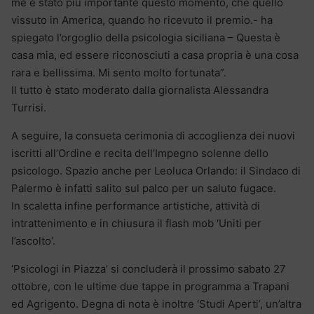
me è stato più importante questo momento, che quello
vissuto in America, quando ho ricevuto il premio.- ha
spiegato l’orgoglio della psicologia siciliana – Questa è
casa mia, ed essere riconosciuti a casa propria è una cosa
rara e bellissima. Mi sento molto fortunata”.
Il tutto è stato moderato dalla giornalista Alessandra
Turrisi.
A seguire, la consueta cerimonia di accoglienza dei nuovi
iscritti all’Ordine e recita dell’Impegno solenne dello
psicologo. Spazio anche per Leoluca Orlando: il Sindaco di
Palermo è infatti salito sul palco per un saluto fugace.
In scaletta infine performance artistiche, attività di
intrattenimento e in chiusura il flash mob ‘Uniti per
l’ascolto’.
‘Psicologi in Piazza’ si concluderà il prossimo sabato 27
ottobre, con le ultime due tappe in programma a Trapani
ed Agrigento. Degna di nota è inoltre ‘Studi Aperti’, un’altra