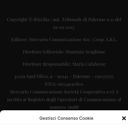
Copyright © ilSicilia | aut. Tribunale di Palermo n.11 del
29/09/2015
Editore: Mercurio Comunicazione Soc. Coop. A.R.L.
Direttore Editoriale: Maurizio Scaglione
Direttore Responsabile: Maria Calabrese
p.zza Sant’Oliva, 9 – 90141 – Palermo – 091335557
P.IVA: 06334930820
Mercurio Comunicazione Società Cooperativa a r.l. è
iscritta al Registro degli Operatori di Comunicazione al
numero 26988
Gestisci Consenso Cookie
Sito gestito da
La Digitale srl
–
info@ladigitale.it