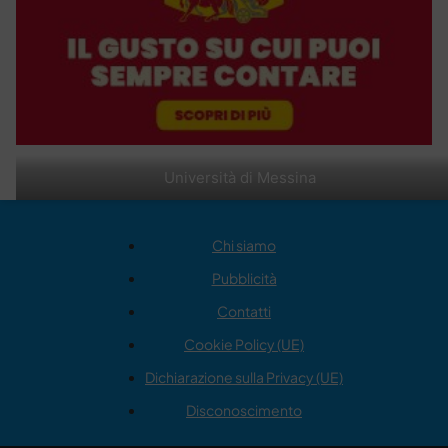
Università di Messina
Chi siamo
Pubblicità
Contatti
Cookie Policy (UE)
Dichiarazione sulla Privacy (UE)
Disconoscimento