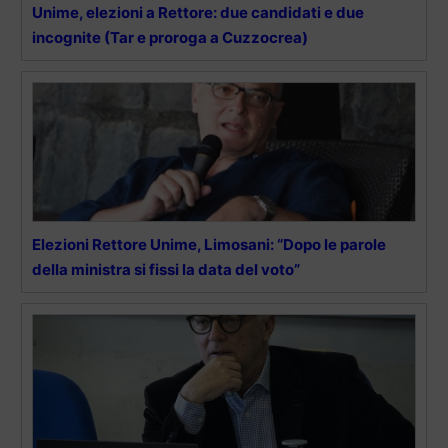
Unime, elezioni a Rettore: due candidati e due
incognite (Tar e proroga a Cuzzocrea)
Elezioni Rettore Unime, Limosani: “Dopo le parole
della ministra si fissi la data del voto”