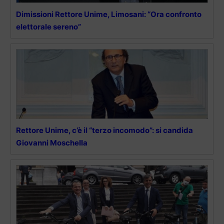
Dimissioni Rettore Unime, Limosani: “Ora confronto
elettorale sereno”
Rettore Unime, c’è il “terzo incomodo”: si candida
Giovanni Moschella