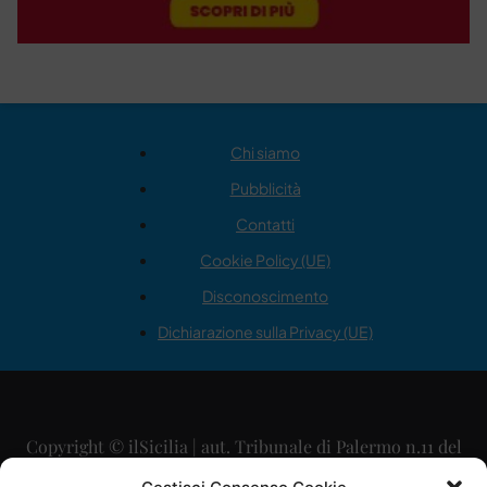
Chi siamo
Pubblicità
Contatti
Cookie Policy (UE)
Disconoscimento
Dichiarazione sulla Privacy (UE)
Copyright © ilSicilia | aut. Tribunale di Palermo n.11 del
29/09/2015