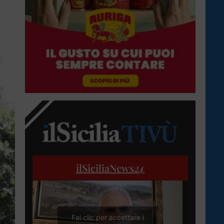
ilSiciliaNews
24
Fai clic per accettare i