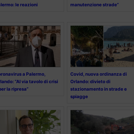
lermo: le reazioni
manutenzione strade”
ronavirus a Palermo,
Covid, nuova ordinanza di
lando: “Al via tavolo di crisi
Orlando: divieto di
per la ripresa”
stazionamento in strade e
spiagge