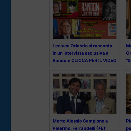
Leoluca Orlando si racconta
Mo
in un’intervista esclusiva a
Or
Random CLICCA PER IL VIDEO
“S
Morto Alessio Campione a
Pi
Palermo, Ferrandelli (+E):
pu