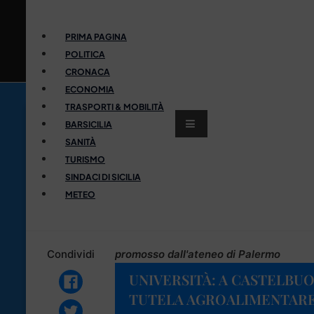
PRIMA PAGINA
POLITICA
CRONACA
ECONOMIA
TRASPORTI & MOBILITÀ
BARSICILIA
SANITÀ
TURISMO
SINDACI DI SICILIA
METEO
Condividi
promosso dall'ateneo di Palermo
UNIVERSITÀ: A CASTELBUO
TUTELA AGROALIMENTAR