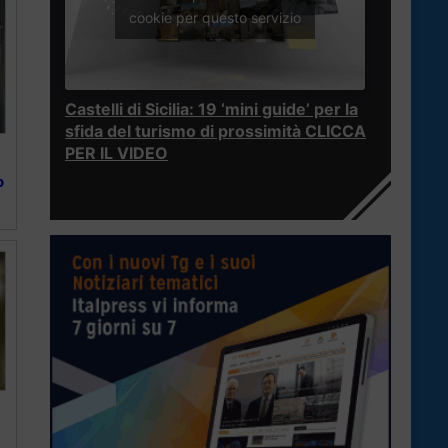
cookie per questo servizio
Castelli di Sicilia: 19 ‘mini guide’ per la
sfida del turismo di prossimità CLICCA
PER IL VIDEO
o