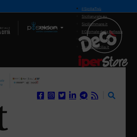
il SiciliaTivù
Siciliarurale.eu
Siciliammare.it
Il Network
Il Giornale della Bellezza
Siciliamedica.it
Sanitainsicilia.it