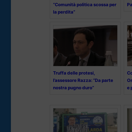
“Comunità politica scossa per
Pa
la perdita”
Truffa delle protesi,
Co
l’assessore Razza: “Da parte
Or
nostra pugno duro”
e 