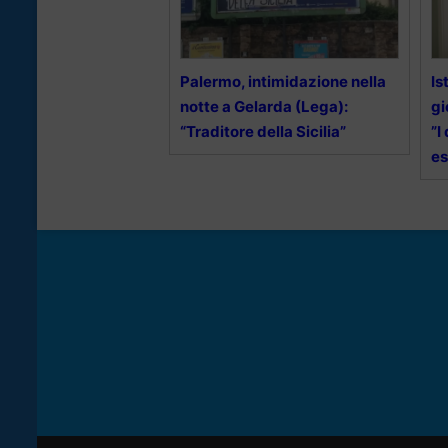
Palermo, intimidazione nella
Is
notte a Gelarda (Lega):
gi
“Traditore della Sicilia”
”I
es