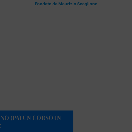
Fondato da Maurizio Scaglione
NO (PA) UN CORSO IN
E