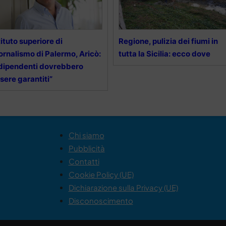
tituto superiore di
Regione, pulizia dei fiumi in
ornalismo di Palermo, Aricò:
tutta la Sicilia: ecco dove
 dipendenti dovrebbero
sere garantiti”
Chi siamo
Pubblicità
Contatti
Cookie Policy (UE)
Dichiarazione sulla Privacy (UE)
Disconoscimento