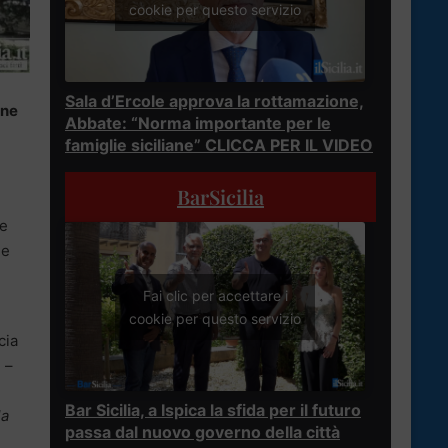
cookie per questo servizio
Sala d’Ercole approva la rottamazione,
one
Abbate: “Norma importante per le
famiglie siciliane” CLICCA PER IL VIDEO
BarSicilia
n
e
he
Fai clic per accettare i
cookie per questo servizio
cia
 –
Bar Sicilia, a Ispica la sfida per il futuro
la
passa dal nuovo governo della città