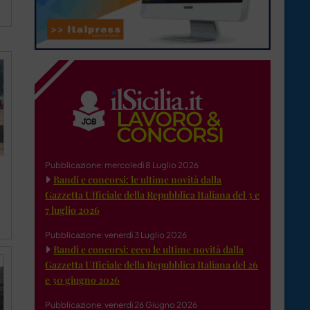
Pubblicazione: mercoledì 8 Luglio 2026
Bandi e concorsi: le ultime novità dalla
Gazzetta Ufficiale della Repubblica Italiana del 3 e
7 luglio 2026
Pubblicazione: venerdì 3 Luglio 2026
Bandi e concorsi: ecco le ultime novità dalla
Gazzetta Ufficiale della Repubblica Italiana del 26
e 30 giugno 2026
Pubblicazione: venerdì 26 Giugno 2026