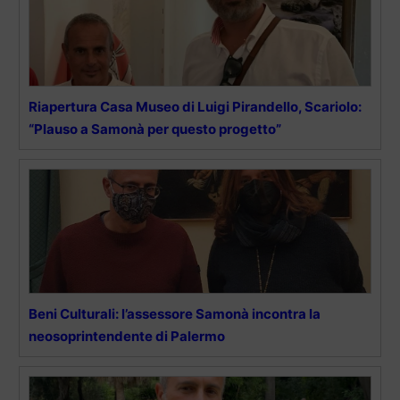
Ria­per­tu­ra Casa Mu­seo di Lui­gi Pi­ran­del­lo, Scariolo:
“Plauso a Samonà per questo progetto”
Beni Culturali: l’assessore Samonà incontra la
neosoprintendente di Palermo