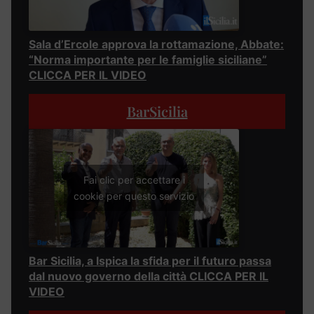
Sala d’Ercole approva la rottamazione, Abbate:
“Norma importante per le famiglie siciliane”
CLICCA PER IL VIDEO
BarSicilia
Fai clic per accettare i
cookie per questo servizio
Bar Sicilia, a Ispica la sfida per il futuro passa
dal nuovo governo della città CLICCA PER IL
VIDEO