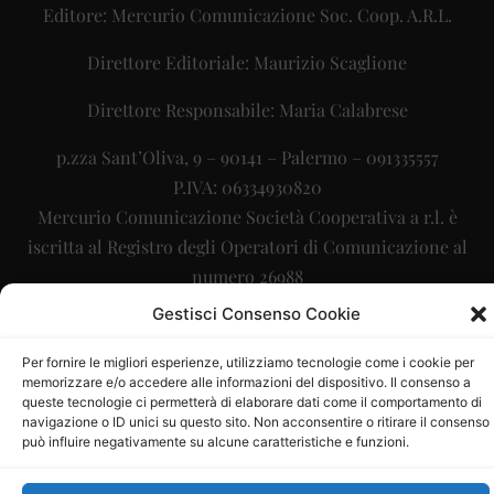
Editore: Mercurio Comunicazione Soc. Coop. A.R.L.
Direttore Editoriale: Maurizio Scaglione
Direttore Responsabile: Maria Calabrese
p.zza Sant’Oliva, 9 – 90141 – Palermo – 091335557
P.IVA: 06334930820
Mercurio Comunicazione Società Cooperativa a r.l. è
iscritta al Registro degli Operatori di Comunicazione al
numero 26988
Gestisci Consenso Cookie
Sito gestito da
La Digitale srl
–
info@ladigitale.it
Per fornire le migliori esperienze, utilizziamo tecnologie come i cookie per
memorizzare e/o accedere alle informazioni del dispositivo. Il consenso a
queste tecnologie ci permetterà di elaborare dati come il comportamento di
navigazione o ID unici su questo sito. Non acconsentire o ritirare il consenso
può influire negativamente su alcune caratteristiche e funzioni.