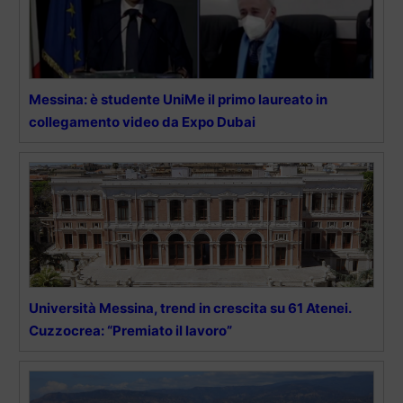
Messina: è studente UniMe il primo laureato in
collegamento video da Expo Dubai
Università Messina, trend in crescita su 61 Atenei.
Cuzzocrea: “Premiato il lavoro”