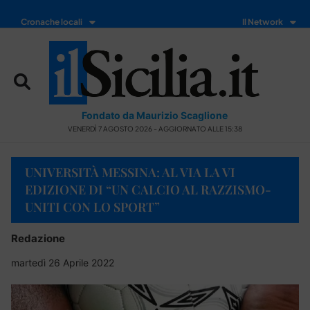
Cronache locali
Il Network
Fondato da Maurizio Scaglione
VENERDÌ 7 AGOSTO 2026 - AGGIORNATO ALLE 15:38
UNIVERSITÀ MESSINA: AL VIA LA VI
EDIZIONE DI “UN CALCIO AL RAZZISMO-
UNITI CON LO SPORT”
Redazione
martedì 26 Aprile 2022