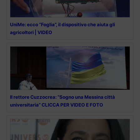
UniMe: ecco “Foglia”, il dispositivo che aiuta gli
agricoltori | VIDEO
Il rettore Cuzzocrea: “Sogno una Messina città
universitaria” CLICCA PER VIDEO E FOTO