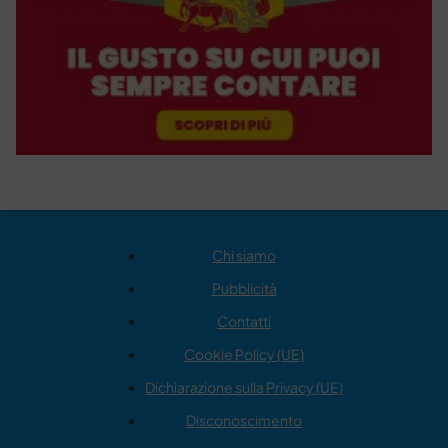
Chi siamo
Pubblicità
Contatti
Cookie Policy (UE)
Dichiarazione sulla Privacy (UE)
Disconoscimento