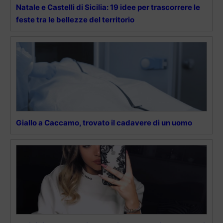
Natale e Castelli di Sicilia: 19 idee per trascorrere le
feste tra le bellezze del territorio
Giallo a Caccamo, trovato il cadavere di un uomo