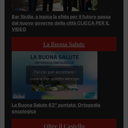
Bar Sicilia, a Ispica la sfida per il futuro passa
dal nuovo governo della città CLICCA PER IL
VIDEO
La Buona Salute
Fai clic per accettare i
cookie per questo servizio
La Buona Salute 63° puntata: Ortopedia
oncologica
Oltre il Castello