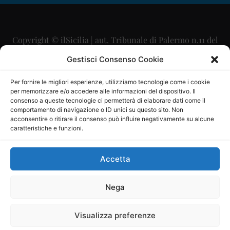
Copyright © ilSicilia | aut. Tribunale di Palermo n.11 del
29/09/2015
Gestisci Consenso Cookie
Editore: Mercurio Comunicazione Soc. Coop. A.R.L.
Per fornire le migliori esperienze, utilizziamo tecnologie come i cookie
per memorizzare e/o accedere alle informazioni del dispositivo. Il
Direttore Editoriale: Maurizio Scaglione
consenso a queste tecnologie ci permetterà di elaborare dati come il
comportamento di navigazione o ID unici su questo sito. Non
Direttore Responsabile: Maria Calabrese
acconsentire o ritirare il consenso può influire negativamente su alcune
caratteristiche e funzioni.
p.zza Sant’Oliva, 9 – 90141 – Palermo – 091335557
P.IVA: 06334930820
Accetta
Mercurio Comunicazione Società Cooperativa a r.l. è
iscritta al Registro degli Operatori di Comunicazione al
Nega
numero 26988
Visualizza preferenze
Sito gestito da
La Digitale srl
–
info@ladigitale.it