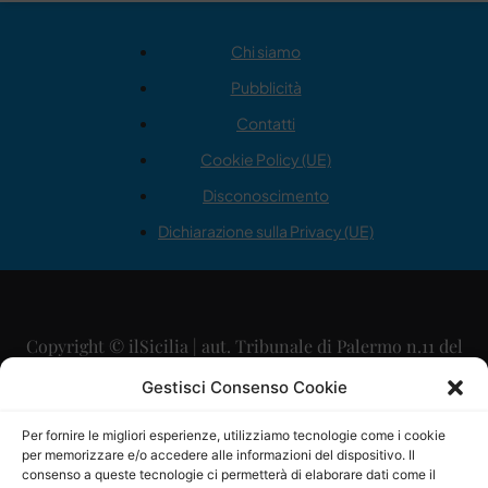
Chi siamo
Pubblicità
Contatti
Cookie Policy (UE)
Disconoscimento
Dichiarazione sulla Privacy (UE)
Copyright © ilSicilia | aut. Tribunale di Palermo n.11 del
29/09/2015
Gestisci Consenso Cookie
Editore: Mercurio Comunicazione Soc. Coop. A.R.L.
Per fornire le migliori esperienze, utilizziamo tecnologie come i cookie
per memorizzare e/o accedere alle informazioni del dispositivo. Il
Direttore Editoriale: Maurizio Scaglione
consenso a queste tecnologie ci permetterà di elaborare dati come il