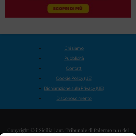
Chi siamo
Pubblicità
Contatti
Cookie Policy (UE)
Dichiarazione sulla Privacy (UE)
Disconoscimento
Copyright © ilSicilia | aut. Tribunale di Palermo n.11 del