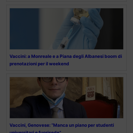
Vaccini: a Monreale e a Piana degli Albanesi boom di
prenotazioni per il weekend
Vaccini, Genovese: “Manca un piano per studenti
universitari e fuorisede”