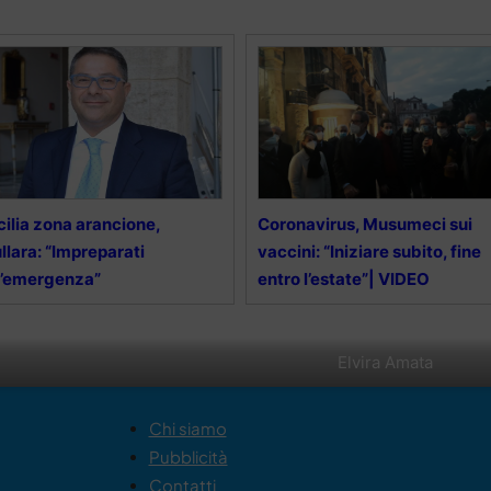
cilia zona arancione,
Coronavirus, Musumeci sui
llara: “Impreparati
vaccini: “Iniziare subito, fine
l’emergenza”
entro l’estate”| VIDEO
Elvira Amata
Chi siamo
Pubblicità
Contatti