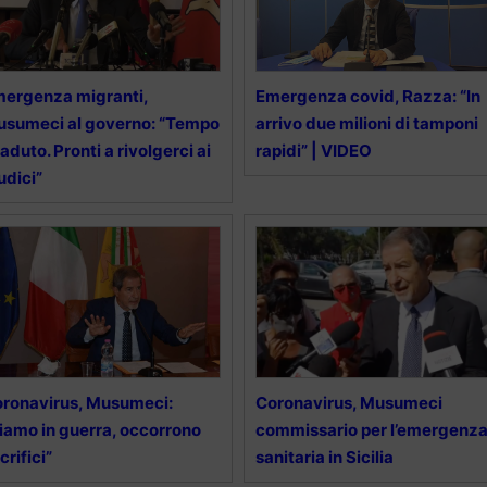
ergenza migranti,
Emergenza covid, Razza: “In
sumeci al governo: “Tempo
arrivo due milioni di tamponi
aduto. Pronti a rivolgerci ai
rapidi” | VIDEO
udici”
ronavirus, Musumeci:
Coronavirus, Musumeci
iamo in guerra, occorrono
commissario per l’emergenz
crifici”
sanitaria in Sicilia