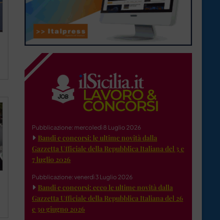
Pubblicazione: mercoledì 8 Luglio 2026
Bandi e concorsi: le ultime novità dalla
Gazzetta Ufficiale della Repubblica Italiana del 3 e
7 luglio 2026
Pubblicazione: venerdì 3 Luglio 2026
Bandi e concorsi: ecco le ultime novità dalla
a
Gazzetta Ufficiale della Repubblica Italiana del 26
e 30 giugno 2026