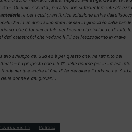
uando ci sono, risultano carenti rispetto alle esigenze sanitarie d
mata –
. Gli unici ospedali, peraltro non sufficientemente attrezza
Pantelleria
, e per i casi gravi l’unica soluzione arriva dall’elisocc
ocali, che in un anno sono state messe in ginocchio dalla pande
urismo, che è fondamentale per l’economia siciliana e di tutte le
dei dati catastrofici che vedono il Pil del Mezzogiorno in grave
ata allo sviluppo del Sud ed è per questo che, nell’ambito del
a Amata – ha proposto che il 50% delle risorse per le infrastruttu
ondamentale anche al fine di far decollare il turismo nel Sud e
 delle donne e dei giovani”.
avirus Sicilia
Politica