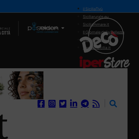
il SiciliaTivù
Siciliarurale.eu
Siciliammare.it
Il Network
Il Giornale della Bellezza
Siciliamedica.it
Sanitainsicilia.it