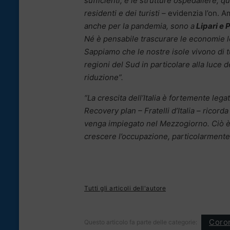
sufficienti, e le strutture ospedaliere, q
residenti e dei turisti –
evidenzia l’on. A
anche per la pandemia, sono a
Lipari e 
Né è pensabile trascurare le economie l
Sappiamo che le nostre isole vivono di t
regioni del Sud in particolare alla luce 
riduzione”.
“La crescita dell’Italia è fortemente leg
Recovery plan – Fratelli d’Italia – ricord
venga impiegato nel Mezzogiorno. Ciò è f
crescere l’occupazione, particolarmente
Tutti gli articoli dell'autore
Coron
Questo articolo fa parte delle categorie: