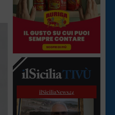
ilSiciliaNews
24