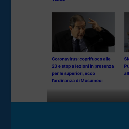
Coronavirus: coprifuoco alle
Si
23 e stop a lezioni in presenza
Pu
per le superiori, ecco
al
l’ordinanza di Musumeci