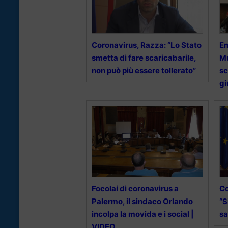
Coronavirus, Razza: “Lo Stato
Em
smetta di fare scaricabarile,
Mu
non può più essere tollerato”
sc
gi
Focolai di coronavirus a
Co
Palermo, il sindaco Orlando
“S
incolpa la movida e i social |
sa
VIDEO