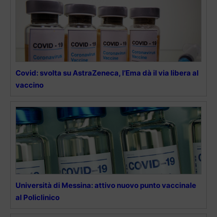
Covid: svolta su AstraZeneca, l’Ema dà il via libera al
vaccino
Università di Messina: attivo nuovo punto vaccinale
al Policlinico