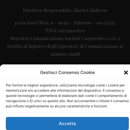
Direttore Responsabile: Maria Calabrese
p.zza Sant’Oliva, 9 – 90141 – Palermo – 091335557
P.IVA: 06334930820
Mercurio Comunicazione Società Cooperativa a r.l. è
iscritta al Registro degli Operatori di Comunicazione al
numero 26988
Sito gestito da
La Digitale srl
–
info@ladigitale.it
Gestisci Consenso Cookie
Per fornire le migliori esperienze, utilizziamo tecnologie come i cookie per
memorizzare e/o accedere alle informazioni del dispositivo. Il consenso a
queste tecnologie ci permetterà di elaborare dati come il comportamento di
navigazione o ID unici su questo sito. Non acconsentire o ritirare il consenso
può influire negativamente su alcune caratteristiche e funzioni.
Accetta