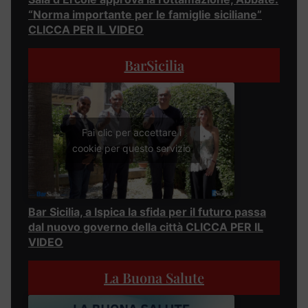
“Norma importante per le famiglie siciliane”
CLICCA PER IL VIDEO
BarSicilia
Fai clic per accettare i
cookie per questo servizio
Bar Sicilia, a Ispica la sfida per il futuro passa
dal nuovo governo della città CLICCA PER IL
VIDEO
La Buona Salute