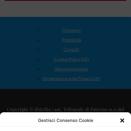
Chi siamo
Pubblicità
Contatti
Cookie Policy (UE)
Disconoscimento
Dichiarazione sulla Privacy (UE)
Copyright © ilSicilia | aut. Tribunale di Palermo n.11 del
29/09/2015
Gestisci Consenso Cookie
Editore: Mercurio Comunicazione Soc. Coop. A.R.L.