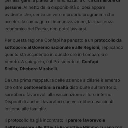
per allargare la platea di immunizzati a circa
un milione di
persone.
Al netto della disponibilità di dosi appare
evidente che, senza un vero e proprio programma che
acceleri la campagna di immunizzazione, la ripartenza
economica del Paese, non potrà avviarsi.
Per questa ragione Confapi ha pensato a un
protocollo da
sottoporre al Governo nazionale e alle Regioni,
replicando
quanto sta accadendo in queste ore in Lombardia e
Veneto. A spiegarlo, è il Presidente di
Confapi
Sicilia,
Dhebora Mirabelli.
Da una prima mappatura delle aziende siciliane è emerso
che oltre
centoventimila realtà
distribuite sul territorio,
sarebbero favorevoli alla vaccinazione al loro interno.
Disponibili anche i lavoratori che verrebbero vaccinati
insieme alle famiglie.
Il protocollo ha già incontrato il
parere favorevole
dell’Assessore alle Attività Produttive Mimmo Turano
con