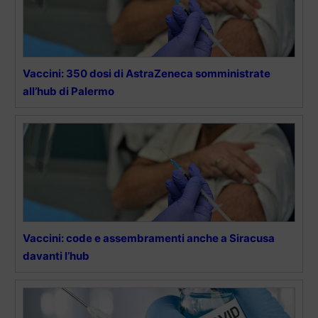
Vaccini: 350 dosi di AstraZeneca somministrate
all’hub di Palermo
Vaccini: code e assembramenti anche a Siracusa
davanti l’hub