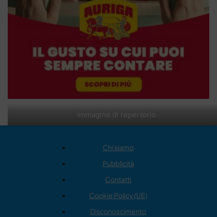
immagine di repertorio
Chi siamo
Pubblicità
Contatti
Cookie Policy (UE)
Disconoscimento