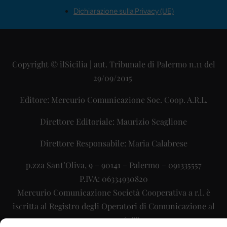
Dichiarazione sulla Privacy (UE)
Copyright © ilSicilia | aut. Tribunale di Palermo n.11 del
29/09/2015
Editore: Mercurio Comunicazione Soc. Coop. A.R.L.
Direttore Editoriale: Maurizio Scaglione
Direttore Responsabile: Maria Calabrese
p.zza Sant’Oliva, 9 – 90141 – Palermo – 091335557
P.IVA: 06334930820
Mercurio Comunicazione Società Cooperativa a r.l. è
iscritta al Registro degli Operatori di Comunicazione al
numero 26988