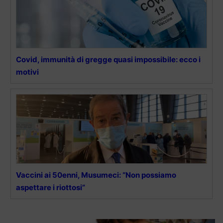
Covid, immunità di gregge quasi impossibile: ecco i
motivi
Vaccini ai 50enni, Musumeci: “Non possiamo
aspettare i riottosi”