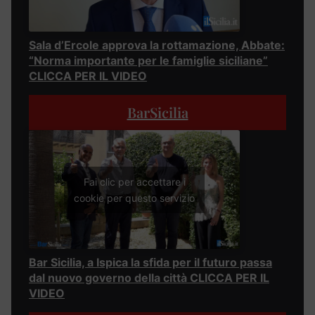
Sala d’Ercole approva la rottamazione, Abbate:
“Norma importante per le famiglie siciliane”
CLICCA PER IL VIDEO
BarSicilia
Fai clic per accettare i
cookie per questo servizio
Bar Sicilia, a Ispica la sfida per il futuro passa
dal nuovo governo della città CLICCA PER IL
VIDEO