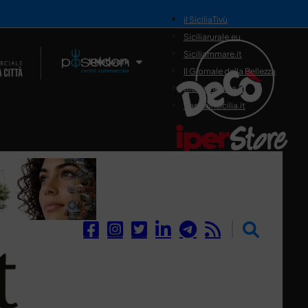
il SiciliaTivù
Siciliarurale.eu
Siciliammare.it
Il Network
Il Giornale della Bellezza
Siciliamedica.it
Sanitainsicilia.it