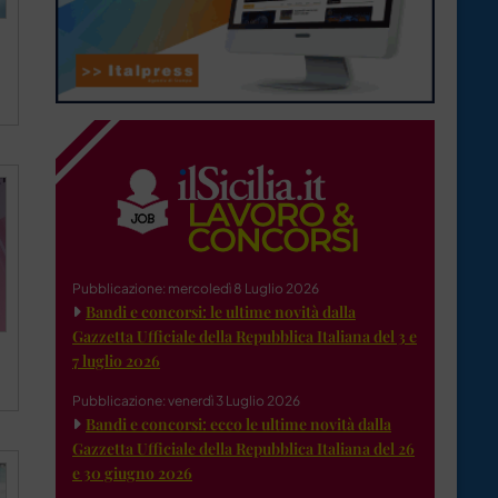
Pubblicazione: mercoledì 8 Luglio 2026
Bandi e concorsi: le ultime novità dalla
Gazzetta Ufficiale della Repubblica Italiana del 3 e
7 luglio 2026
Pubblicazione: venerdì 3 Luglio 2026
Bandi e concorsi: ecco le ultime novità dalla
Gazzetta Ufficiale della Repubblica Italiana del 26
e 30 giugno 2026