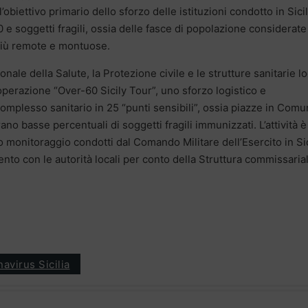
, l’obiettivo primario dello sforzo delle istituzioni condotto in Sicil
0 e soggetti fragili, ossia delle fasce di popolazione considerate
 più remote e montuose.
nale della Salute, la Protezione civile e le strutture sanitarie lo
operazione “Over-60 Sicily Tour”, uno sforzo logistico e
complesso sanitario in 25 “punti sensibili”, ossia piazze in Comu
rano basse percentuali di soggetti fragili immunizzati. L’attività è
to monitoraggio condotti dal Comando Militare dell’Esercito in Sic
to con le autorità locali per conto della Struttura commissaria
avirus Sicilia