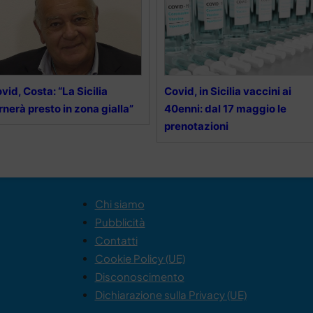
vid, Costa: “La Sicilia
Covid, in Sicilia vaccini ai
rnerà presto in zona gialla”
40enni: dal 17 maggio le
prenotazioni
Chi siamo
Pubblicità
Contatti
Cookie Policy (UE)
Disconoscimento
Dichiarazione sulla Privacy (UE)