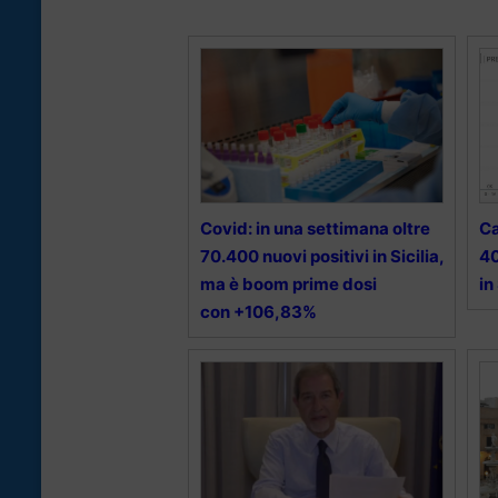
Covid: in una settimana oltre
C
70.400 nuovi positivi in Sicilia,
40
ma è boom prime dosi
in
con +106,83%