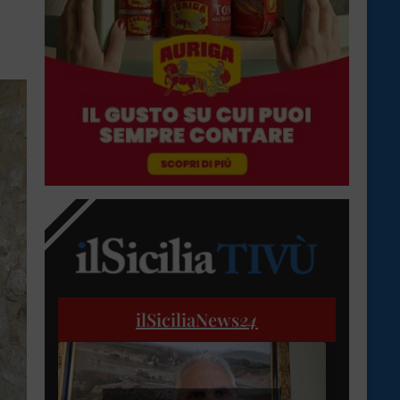
ilSiciliaNews
24