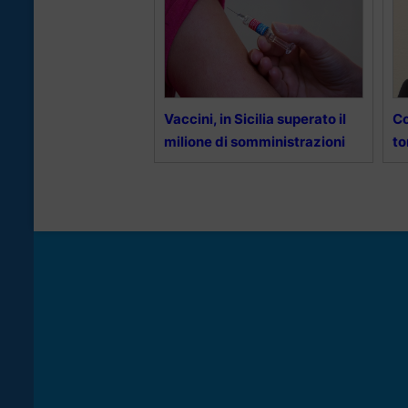
Vaccini, in Sicilia superato il
Co
milione di somministrazioni
to