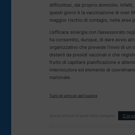
difficoltosi, dal proprio domicilio. Infatti
questi giorni è la vaccinazione di over 6
maggior rischio di contagio, nelle aree
L’efficace sinergia con l’assessorato regio
ha consentito, dunque, di dare avvio all’
organizzativo che prevede l’invio di un 
distanti da presidi vaccinali e che regist
frutto di capillare pianificazione e atten
interlocutore ed elemento di coordinamen
nazionale.
Tutti gli articoli dell'autore
Coron
Questo articolo fa parte delle categorie: