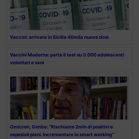
Vaccini: arrivate in Sicilia 40mila nuove dosi
Vaccini Moderna: parte il test su 3.000 adolescenti
volontari e sani
Omicron, Gimbe: “Rischiamo 2mln di positivi e
ospedali pieni. Incrementare lo smart working”