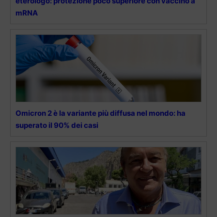
eterologo: protezione poco superiore con vaccino a
mRNA
Omicron 2 è la variante più diffusa nel mondo: ha
superato il 90% dei casi