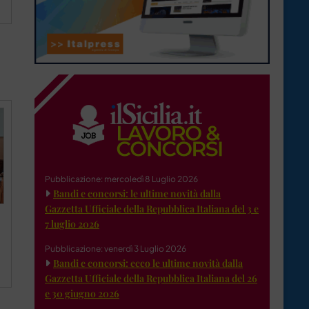
Pubblicazione: mercoledì 8 Luglio 2026
Bandi e concorsi: le ultime novità dalla
Gazzetta Ufficiale della Repubblica Italiana del 3 e
7 luglio 2026
Pubblicazione: venerdì 3 Luglio 2026
Bandi e concorsi: ecco le ultime novità dalla
Gazzetta Ufficiale della Repubblica Italiana del 26
e 30 giugno 2026