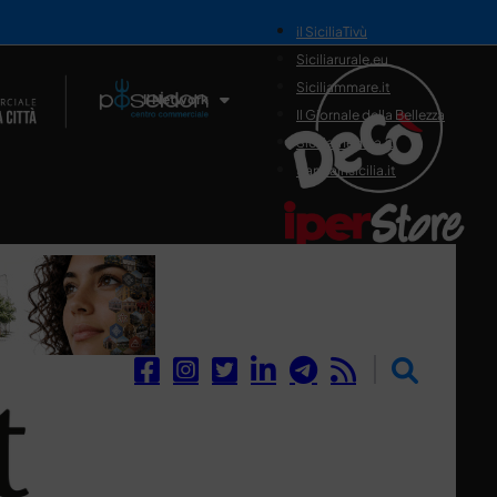
il SiciliaTivù
Siciliarurale.eu
Siciliammare.it
Il Network
Il Giornale della Bellezza
Siciliamedica.it
Sanitainsicilia.it