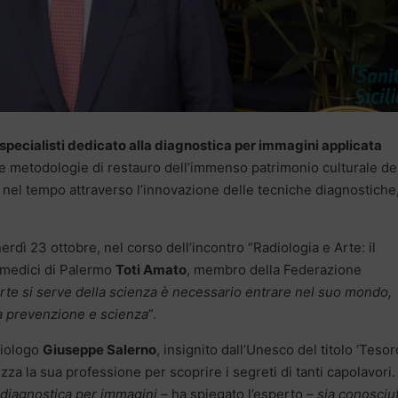
 specialisti dedicato alla diagnostica per immagini applicata
e le metodologie di restauro dell’immenso patrimonio culturale de
e nel tempo attraverso l’innovazione delle tecniche diagnostiche
nerdì 23 ottobre, nel corso dell’incontro “Radiologia e Arte: il
i medici di Palermo
Toti Amato
, membro della Federazione
arte si serve della scienza è necessario entrare nel suo mondo,
la prevenzione e scienza
”.
adiologo
Giuseppe Salerno
, insignito dall’Unesco del titolo ‘Tesor
zza la sua professione per scoprire i segreti di tanti capolavori.
 diagnostica per immagini
– ha spiegato l’esperto –
sia conosciu