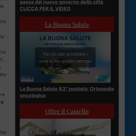
passa dal nuovo governo della città
le
CLICCA PER IL VIDEO
che
La Buona Salute
la
e
ica
Fai clic per accettare i
i,
cookie per questo servizio
a
dito
La Buona Salute 63° puntata: Ortopedia
ere
oncologica
ra
Oltre il Castello
che