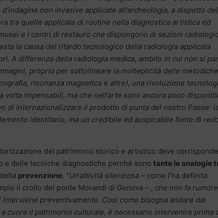
d’indagine non invasive applicate all’archeologia, a dispetto del
a tra quelle applicate di routine nella diagnostica artistica ed
 musei e i centri di restauro che dispongono di sezioni radiologi
a la causa del ritardo tecnologico della radiologia applicata
ori. A differenza della radiologia medica, ambito in cui non si par
mmagini, proprio per sottolineare la molteplicità delle metodich
 ecografia, risonanza magnetica e altre), una rivoluzione tecnolog
 volta impensabili, ma che nell’arte sono ancora poco disponibil
o di internazionalizzare il prodotto di punta del nostro Paese: l
lemento identitario, ma un credibile ed auspicabile fonte di red
alorizzazione del patrimonio storico e artistico deve corrispond
ro e delle tecniche diagnostiche perché sono
tante le analogie t
 della
prevenzione
. “
Un’attività silenziosa
– come l’ha definita
pio il crollo del ponte Morandi di Genova – ,
che non fa rumore
i interviene preventivamente. Così come bisogna andare dal
a cuore il patrimonio culturale, è necessario intervenire prima 