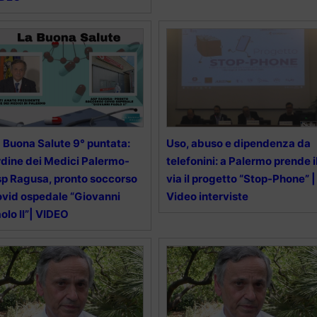
 Buona Salute 9° puntata:
Uso, abuso e dipendenza da
dine dei Medici Palermo-
telefonini: a Palermo prende i
p Ragusa, pronto soccorso
via il progetto “Stop-Phone” |
vid ospedale “Giovanni
Video interviste
olo II”| VIDEO