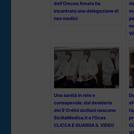
dell’Omceo Amato ha
de
incontrato una delegazione di
me
neo medici
pa
mu
V
Una sanità in rete e
De
consapevole: dal desiderio
ef
dei 9 Ordini siciliani nascono
l’
SiciliaMedica.it e l’Oces
pr
CLICCA E GUARDA IL VIDEO
C
V