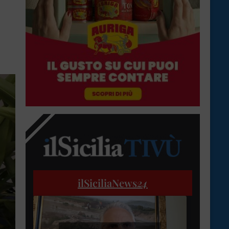
ilSiciliaNews
24