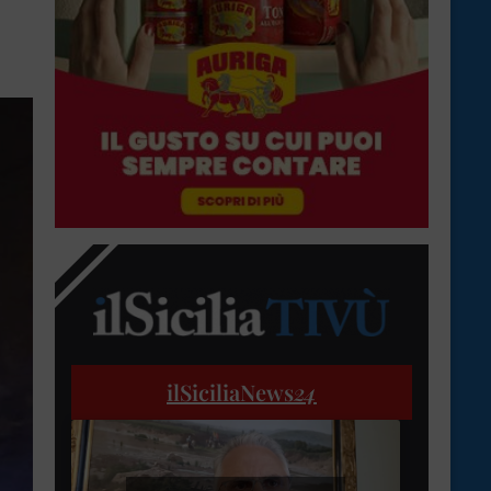
ilSiciliaNews
24