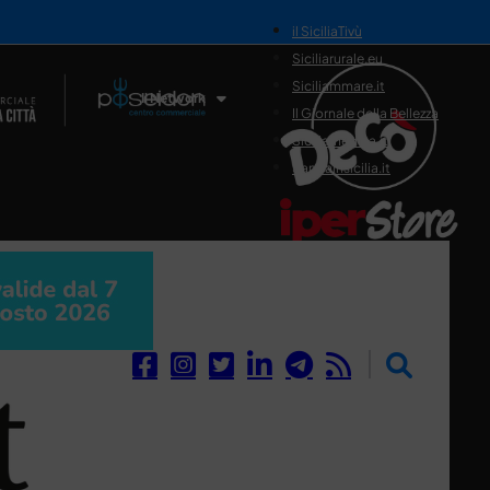
il SiciliaTivù
Siciliarurale.eu
Siciliammare.it
Il Network
Il Giornale della Bellezza
Siciliamedica.it
Sanitainsicilia.it