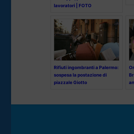
lavoratori | FOTO
Rifiuti ingombranti a Palermo:
Or
sospesa la postazione di
Br
piazzale Giotto
an