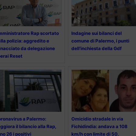
ministratore Rap scortato
Indagine sui bilanci del
lla polizia: aggredito e
comune di Palermo, i punti
nacciato da delegazione
dell’inchiesta della Gdf
erai Reset
ronavirus a Palermo:
Omicidio stradale in via
ggiora il bilancio alla Rap,
Fichidindia: andava a 108
no 26 i positivi
km/h con limite di 50,