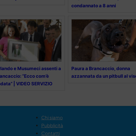
condannato a 8 anni
lando e Musumeci assenti a
Paura a Brancaccio, donna
ancaccio: “Ecco com’è
azzannata da un pitbull al vis
data” | VIDEO SERVIZIO
Chi siamo
Pubblicità
Contatti