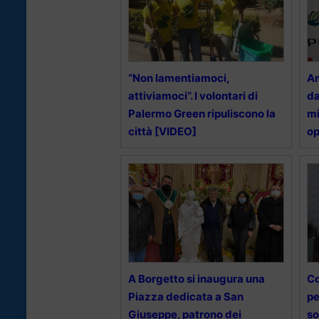
“Non lamentiamoci,
Am
attiviamoci”. I volontari di
da
Palermo Green ripuliscono la
mi
città [VIDEO]
op
A Borgetto si inaugura una
Co
Piazza dedicata a San
pe
Giuseppe, patrono dei
so