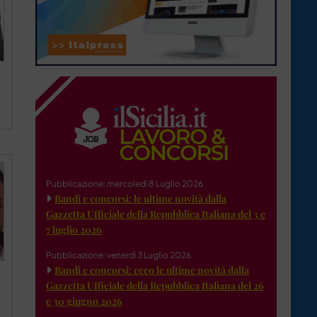
Pubblicazione: mercoledì 8 Luglio 2026
Bandi e concorsi: le ultime novità dalla
Gazzetta Ufficiale della Repubblica Italiana del 3 e
7 luglio 2026
Pubblicazione: venerdì 3 Luglio 2026
Bandi e concorsi: ecco le ultime novità dalla
Gazzetta Ufficiale della Repubblica Italiana del 26
e 30 giugno 2026