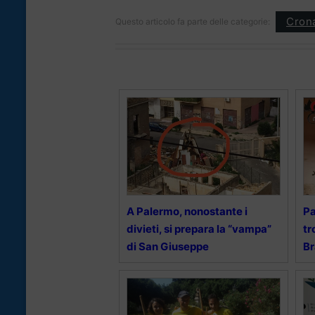
Cron
Questo articolo fa parte delle categorie:
A Palermo, nonostante i
Pa
divieti, si prepara la “vampa”
tr
di San Giuseppe
B