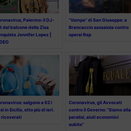
ronavirus, Palermo: il DJ-
“Vampe” di San Giuseppe: a
t dal balcone della Zisa
Brancaccio sassaiola contro
nquista Jennifer Lopez |
operai Rap
IDEO
ronavirus: salgono a 62 i
Coronavirus, gli Avvocati
si in Sicilia, otto più di ieri.
contro il Governo: “Siamo alla
 ricoverati
paralisi, aiuti economici
subito”