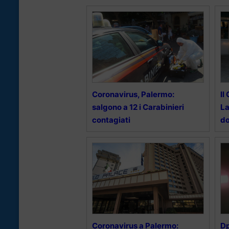
Coronavirus, Palermo:
Il
salgono a 12 i Carabinieri
La
contagiati
do
Coronavirus a Palermo:
Dp