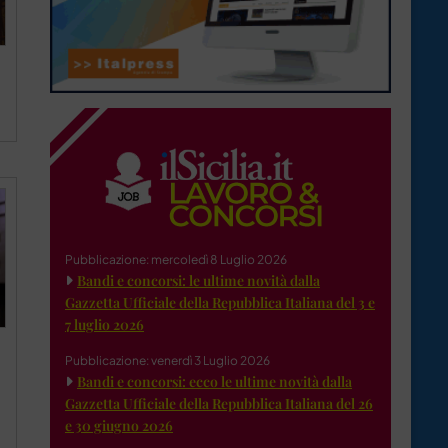
Pubblicazione: mercoledì 8 Luglio 2026
Bandi e concorsi: le ultime novità dalla
Gazzetta Ufficiale della Repubblica Italiana del 3 e
7 luglio 2026
Pubblicazione: venerdì 3 Luglio 2026
Bandi e concorsi: ecco le ultime novità dalla
Gazzetta Ufficiale della Repubblica Italiana del 26
e 30 giugno 2026