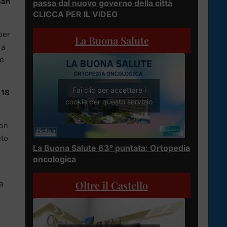
San
passa dal nuovo governo della città
CLICCA PER IL VIDEO
per
La Buona Salute
 a
te
Fai clic per accettare i
 18
cookie per questo servizio
non
uto
La Buona Salute 63° puntata: Ortopedia
oncologica
Oltre il Castello
a