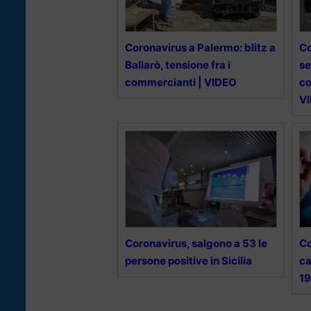
Coronavirus a Palermo: blitz a
Co
Ballarò, tensione fra i
se
commercianti | VIDEO
co
V
Coronavirus, salgono a 53 le
Co
persone positive in Sicilia
ca
19