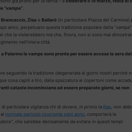
 sono già pronti per la verità – a
celebrare il 19 marzo, festa di 
e “
vampe
“
.
 Brancaccio, Zisa
e
Ballarò
(in particolare Piazza del Carmine) 
dopo anno, perpetuano questa tradizione popolare della “
vampa
”
li che la vieterebbero ma che, finora, non si sono mai dimostra
gimento nell’intera città.
a Palermo le vampe sono pronte per essere accese la sera del
re seguendo la tradizione (degenerata ai giorni nostri perché 
que cosa capiti a tiro, dalla spazzatura ai copertoni come accad
nti cataste incominciano ad essere preparate giorni, se non
 di particolare vigilanza chi di dovere,
in primis
la
Rap
, non abbi
 al
normale pericolo ricorrente ogni anno
, comporterà la
catore
“, che sarebbe decisamente da evitare in questi tempi