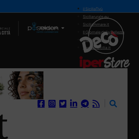
il SiciliaTivù
Siciliarurale.eu
Siciliammare.it
Il Network
Il Giornale della Bellezza
Siciliamedica.it
Sanitainsicilia.it