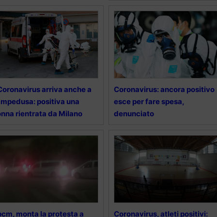
 Coronavirus arriva anche a
Coronavirus: ancora positivo
mpedusa: positiva una
esce per fare spesa,
nna rientrata da Milano
denunciato
cm, monta la protesta a
Coronavirus, atleti positivi: