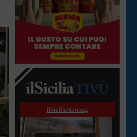
ilSiciliaNews
24