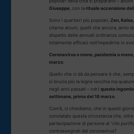
popolari della città si preparano – alcuni
Giuseppe
, con la
rituale accensione dell
Sono i quartieri più popolari,
Zen, Kalsa,
citarne alcuni, quelli che ancora, anno 
dispetto delle annuali ordinanze comuna
totalmente efficaci nell’impedirne lo svol
Coronavirus o meno, pandemia o meno, 
marzo
.
Quello che ci dà da pensare è che, semp
si brucia più la legna vecchia ma qualun
negli anni passati – ndr)
queste ingombra
settimane, prima del 18 marzo
.
Com’è, ci chiediamo, che in questi giorni
constatato questa circostanza che, oltre
partecipazione di persone al “
rito purifi
contrassegnati dal coronavirus?