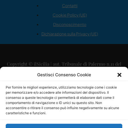
Contatti
Cookie Policy (UE)
Disconoscimento
Dichiarazione sulla Privacy (UE)
Copyright © ilSicilia | aut. Tribunale di Palermo n.11 del
29/09/2015
Gestisci Consenso Cookie
Editore: Mercurio Comunicazione Soc. Coop. A.R.L.
Per fornire le migliori esperienze, utilizziamo tecnologie come i cookie
per memorizzare e/o accedere alle informazioni del dispositivo. Il
Direttore Editoriale: Maurizio Scaglione
consenso a queste tecnologie ci permetterà di elaborare dati come il
comportamento di navigazione o ID unici su questo sito. Non
Direttore Responsabile: Maria Calabrese
acconsentire o ritirare il consenso può influire negativamente su alcune
caratteristiche e funzioni.
p.zza Sant’Oliva, 9 – 90141 – Palermo – 091335557