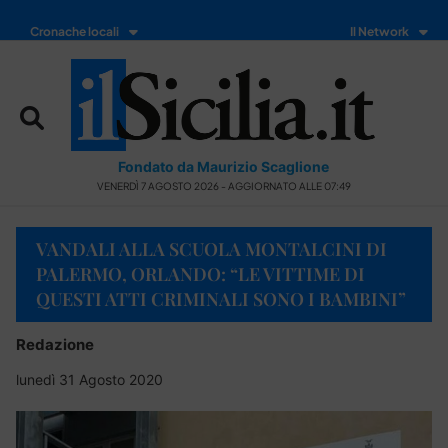
Cronache locali
Il Network
Fondato da Maurizio Scaglione
VENERDÌ 7 AGOSTO 2026 - AGGIORNATO ALLE 07:49
VANDALI ALLA SCUOLA MONTALCINI DI
PALERMO, ORLANDO: “LE VITTIME DI
QUESTI ATTI CRIMINALI SONO I BAMBINI”
Redazione
lunedì 31 Agosto 2020