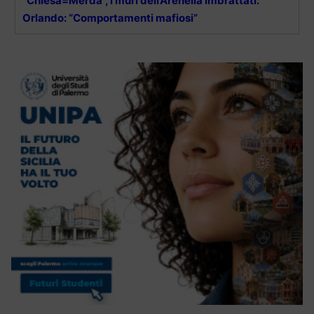
“Chiesa=Merda”, i muri dell’Arenella imbrattati.
Orlando: “Comportamenti mafiosi”