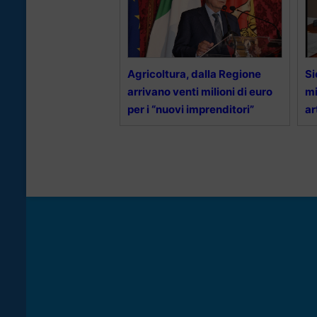
Agricoltura, dalla Regione
Si
arrivano venti milioni di euro
mi
per i “nuovi imprenditori”
ar