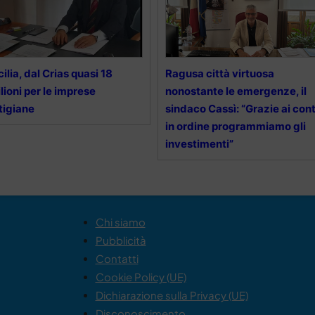
cilia, dal Crias quasi 18
Ragusa città virtuosa
lioni per le imprese
nonostante le emergenze, il
tigiane
sindaco Cassì: “Grazie ai cont
in ordine programmiamo gli
investimenti”
Chi siamo
Pubblicità
Contatti
Cookie Policy (UE)
Dichiarazione sulla Privacy (UE)
Disconoscimento