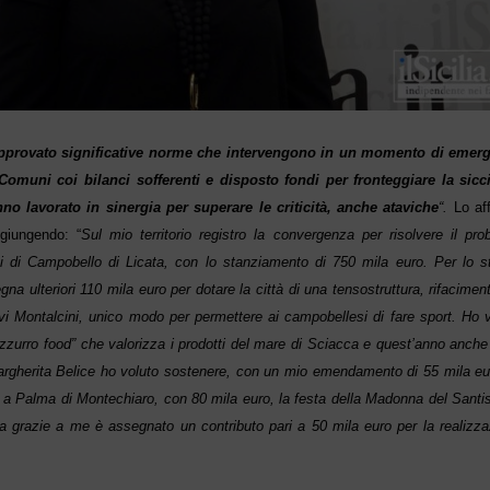
approvato significative norme che intervengono in un momento di emer
 Comuni coi bilanci sofferenti e disposto fondi per fronteggiare la siccit
nno lavorato in sinergia per superare le criticità, anche ataviche
“.
Lo af
ggiungendo: “
Sul mio territorio registro la convergenza per risolvere il pr
ici di Campobello di Licata, con lo stanziamento di 750 mila euro. Per lo s
lteriori 110 mila euro per dotare la città di una tensostruttura, rifacimen
vi Montalcini, unico modo per permettere ai campobellesi di fare sport. Ho 
zzurro food” che valorizza i prodotti del mare di Sciacca e quest’anno anche
Margherita Belice ho voluto sostenere, con un mio emendamento di 55 mila eu
a Palma di Montechiaro, con 80 mila euro, la festa della Madonna del Santi
a grazie a me è assegnato un contributo pari a 50 mila euro per la realizza