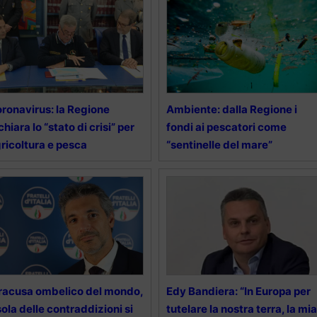
ronavirus: la Regione
Ambiente: dalla Regione i
chiara lo “stato di crisi” per
fondi ai pescatori come
ricoltura e pesca
“sentinelle del mare”
racusa ombelico del mondo,
Edy Bandiera: “In Europa per
Isola delle contraddizioni si
tutelare la nostra terra, la mia