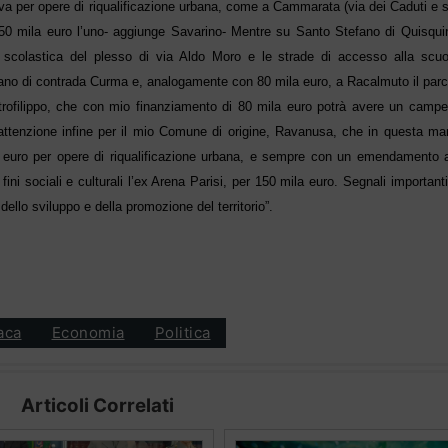
tiva per opere di riqualificazione urbana, come a Cammarata (via dei Caduti e 
r 50 mila euro l’uno- aggiunge Savarino- Mentre su Santo Stefano di Quisqui
a scolastica del plesso di via Aldo Moro e le strade di accesso alla scuo
rbano di contrada Curma e, analogamente con 80 mila euro, a Racalmuto il parc
rofilippo, che con mio finanziamento di 80 mila euro potrà avere un campet
 attenzione infine per il mio Comune di origine, Ravanusa, che in questa ma
la euro per opere di riqualificazione urbana, e sempre con un emendamento 
 fini sociali e culturali l’ex Arena Parisi, per 150 mila euro. Segnali importanti
dello sviluppo e della promozione del territorio”.
aca
Economia
Politica
Articoli Correlati