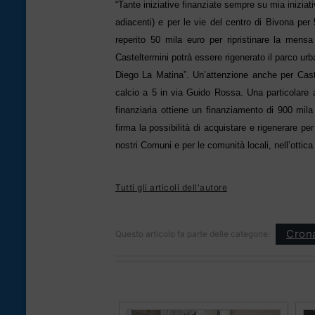
“Tante iniziative finanziate sempre su mia inizia
adiacenti) e per le vie del centro di Bivona pe
reperito 50 mila euro per ripristinare la mens
Casteltermini potrà essere rigenerato il parco u
Diego La Matina”. Un’attenzione anche per Cast
calcio a 5 in via Guido Rossa. Una particolare
finanziaria ottiene un finanziamento di 900 mi
firma la possibilità di acquistare e rigenerare per
nostri Comuni e per le comunità locali, nell’ottica 
Tutti gli articoli dell'autore
Cron
Questo articolo fa parte delle categorie: