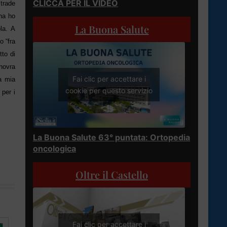
CLICCA PER IL VIDEO
strade
na ho
La Buona Salute
la. A
o “fra
to di
novra
Fai clic per accettare i
a mia
cookie per questo servizio
 per i
La Buona Salute 63° puntata: Ortopedia
oncologica
Oltre il Castello
Fai clic per accettare i