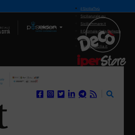
il SiciliaTivù
Siciliarurale.eu
Siciliammare.it
Il Network
Il Giornale della Bellezza
Siciliamedica.it
Sanitainsicilia.it