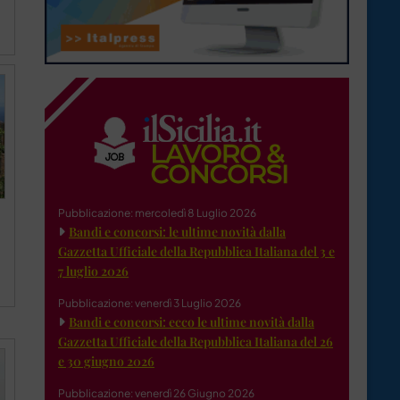
Pubblicazione: mercoledì 8 Luglio 2026
Bandi e concorsi: le ultime novità dalla
Gazzetta Ufficiale della Repubblica Italiana del 3 e
7 luglio 2026
Pubblicazione: venerdì 3 Luglio 2026
Bandi e concorsi: ecco le ultime novità dalla
Gazzetta Ufficiale della Repubblica Italiana del 26
e 30 giugno 2026
Pubblicazione: venerdì 26 Giugno 2026