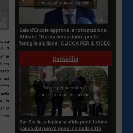
cookie per questo servizio
Sala d’Ercole approva la rottamazione,
Abbate: “Norma importante per le
genza
famiglie siciliane” CLICCA PER IL VIDEO
à. Il
ferma
BarSicilia
oblema
tesso
to del
voluto
Fai clic per accettare i
 della
cookie per questo servizio
ro, la
ssimo
zione
Bar Sicilia, a Ispica la sfida per il futuro
passa dal nuovo governo della città