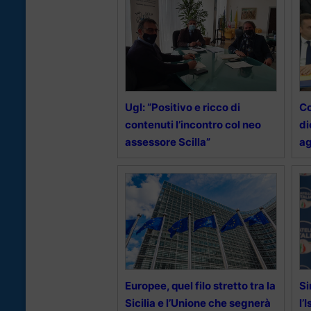
Ugl: “Positivo e ricco di
Co
contenuti l’incontro col neo
di
assessore Scilla”
ag
Europee, quel filo stretto tra la
Si
Sicilia e l’Unione che segnerà
l’