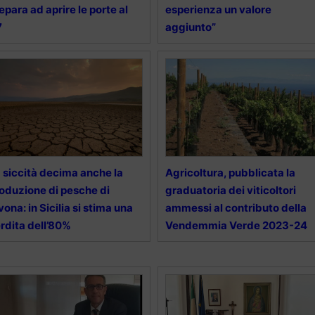
epara ad aprire le porte al
esperienza un valore
7
aggiunto”
 siccità decima anche la
Agricoltura, pubblicata la
oduzione di pesche di
graduatoria dei viticoltori
vona: in Sicilia si stima una
ammessi al contributo della
rdita dell’80%
Vendemmia Verde 2023-24