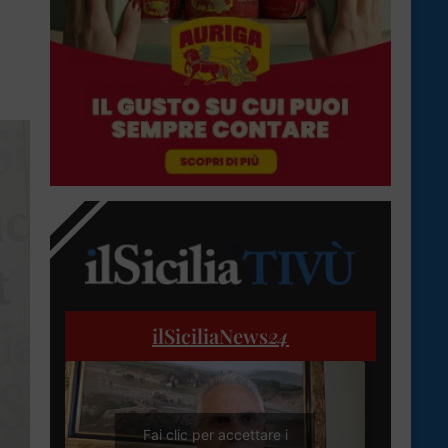
ilSiciliaNews
24
Fai clic per accettare i