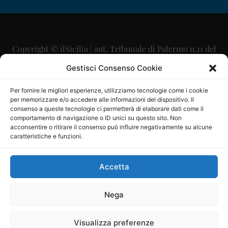
Copyright © ilSicilia | aut. Tribunale di Palermo n.11 del
29/09/2015
Gestisci Consenso Cookie
Editore: Mercurio Comunicazione Soc. Coop. A.R.L.
Per fornire le migliori esperienze, utilizziamo tecnologie come i cookie
per memorizzare e/o accedere alle informazioni del dispositivo. Il
Direttore Editoriale: Maurizio Scaglione
consenso a queste tecnologie ci permetterà di elaborare dati come il
comportamento di navigazione o ID unici su questo sito. Non
Direttore Responsabile: Maria Calabrese
acconsentire o ritirare il consenso può influire negativamente su alcune
caratteristiche e funzioni.
p.zza Sant’Oliva, 9 – 90141 – Palermo – 091335557
P.IVA: 06334930820
Accetta
Mercurio Comunicazione Società Cooperativa a r.l. è
iscritta al Registro degli Operatori di Comunicazione al
Nega
numero 26988
Visualizza preferenze
Sito gestito da
La Digitale srl
–
info@ladigitale.it