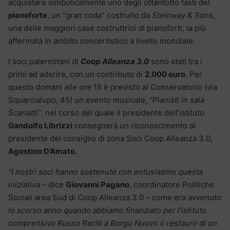
acquistare simbolicamente uno degli ottantotto tasti del
pianoforte
, un “gran coda” costruito da
Steinway & Sons
,
una delle maggiori case costruttrici di pianoforti, la più
affermata in ambito concertistico a livello mondiale.
I soci palermitani di
Coop Alleanza 3.0
sono stati tra i
primi ad aderire, con un contributo di
2.000 euro
. Per
questo domani alle ore 16 è previsto al Conservatorio (via
Squarcialupo, 45) un evento musicale,
“Pianisti in sala
Scarlatti”
, nel corso del quale il presidente dell’istituto
Gandolfo Librizzi
consegnerà un riconoscimento al
presidente del consiglio di zona Soci Coop Alleanza 3.0,
Agostino D’Amato
.
“I nostri soci hanno sostenuto con entusiasmo questa
iniziativa –
dice
Giovanni Pagano
, coordinatore Politiche
Sociali area Sud di Coop Alleanza 3.0
– come era avvenuto
lo scorso anno quando abbiamo finanziato per l’istituto
comprensivo Russo Raciti a Borgo Nuovo il restauro di un