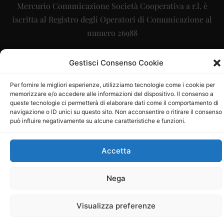
Mercurio Comunicazione Società Cooperativa a r.l. è
iscritta al Registro degli Operatori di Comunicazione al
numero 26988
Sito gestito da
La Digitale srl
–
info@ladigitale.it
Gestisci Consenso Cookie
Per fornire le migliori esperienze, utilizziamo tecnologie come i cookie per
memorizzare e/o accedere alle informazioni del dispositivo. Il consenso a
queste tecnologie ci permetterà di elaborare dati come il comportamento di
navigazione o ID unici su questo sito. Non acconsentire o ritirare il consenso
può influire negativamente su alcune caratteristiche e funzioni.
Accetta
Nega
Visualizza preferenze