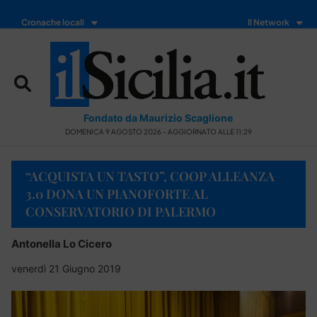
Cronache locali
Il Network
Fondato da Maurizio Scaglione
DOMENICA 9 AGOSTO 2026 - AGGIORNATO ALLE 11:29
“ACQUISTA UN TASTO”, COOP ALLEANZA
3.0 DONA UN PIANOFORTE AL
CONSERVATORIO DI PALERMO
Antonella Lo Cicero
venerdì 21 Giugno 2019