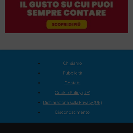
Chi siamo
Pubblicità
Contatti
Cookie Policy (UE)
Dichiarazione sulla Privacy (UE)
Disconoscimento