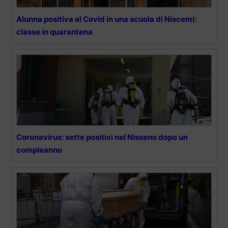
Alunna positiva al Covid in una scuola di Niscemi:
classe in quarantena
Coronavirus: sette positivi nel Nisseno dopo un
compleanno