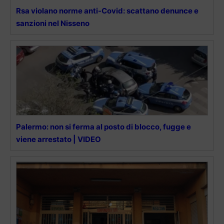
Rsa violano norme anti-Covid: scattano denunce e
sanzioni nel Nisseno
Palermo: non si ferma al posto di blocco, fugge e
viene arrestato | VIDEO