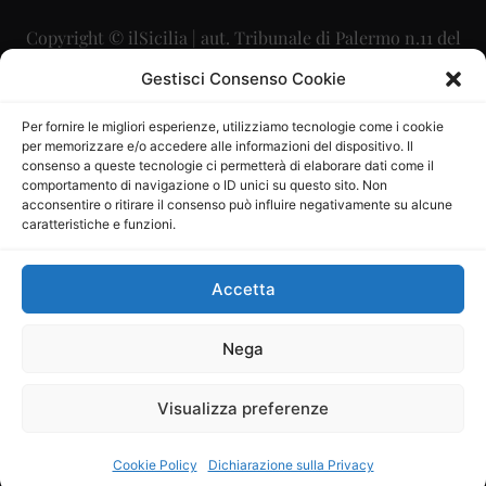
Copyright © ilSicilia | aut. Tribunale di Palermo n.11 del
29/09/2015
Gestisci Consenso Cookie
Editore: Mercurio Comunicazione Soc. Coop. A.R.L.
Per fornire le migliori esperienze, utilizziamo tecnologie come i cookie
per memorizzare e/o accedere alle informazioni del dispositivo. Il
Direttore Editoriale: Maurizio Scaglione
consenso a queste tecnologie ci permetterà di elaborare dati come il
comportamento di navigazione o ID unici su questo sito. Non
Direttore Responsabile: Maria Calabrese
acconsentire o ritirare il consenso può influire negativamente su alcune
caratteristiche e funzioni.
p.zza Sant’Oliva, 9 – 90141 – Palermo – 091335557
P.IVA: 06334930820
Accetta
Mercurio Comunicazione Società Cooperativa a r.l. è
iscritta al Registro degli Operatori di Comunicazione al
Nega
numero 26988
Visualizza preferenze
Sito gestito da
La Digitale srl
–
info@ladigitale.it
Cookie Policy
Dichiarazione sulla Privacy