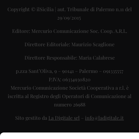
Copyright © ilSicilia | aut. Tribunale di Palermo n.11 del
29/09/2015
Editore: Mercurio Comunicazione Soc. Coop. A.R.L.
Direttore Editoriale: Maurizio Scaglione
Direttore Responsabile: Maria Calabrese
p.zza Sant’Oliva, 9 – 90141 – Palermo – 091335557
P.IVA: 06334930820
Mercurio Comunicazione Società Cooperativa a r.l. è
iscritta al Registro degli Operatori di Comunicazione al
numero 26988
Sito gestito da
La Digitale srl
–
info@ladigitale.it