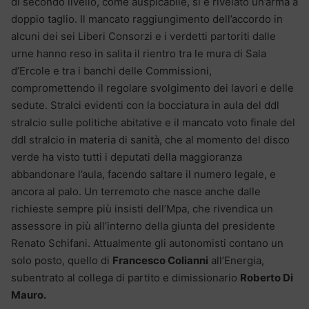
di secondo livello, come auspicabile, si è rivelato un’arma a
doppio taglio. Il mancato raggiungimento dell’accordo in
alcuni dei sei Liberi Consorzi e i verdetti partoriti dalle
urne hanno reso in salita il rientro tra le mura di Sala
d’Ercole e tra i banchi delle Commissioni,
compromettendo il regolare svolgimento dei lavori e delle
sedute. Stralci evidenti con la bocciatura in aula del ddl
stralcio sulle politiche abitative e il mancato voto finale del
ddl stralcio in materia di sanità, che al momento del disco
verde ha visto tutti i deputati della maggioranza
abbandonare l’aula, facendo saltare il numero legale, e
ancora al palo. Un terremoto che nasce anche dalle
richieste sempre più insisti dell’Mpa, che rivendica un
assessore in più all’interno della giunta del presidente
Renato Schifani. Attualmente gli autonomisti contano un
solo posto, quello di
Francesco Colianni
all’Energia,
subentrato al collega di partito e dimissionario
Roberto Di
Mauro.