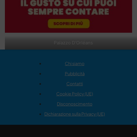
Palazzo D'Orléans
Chi siamo
Pubblicità
Contatti
Cookie Policy (UE)
Disconoscimento
Dichiarazione sulla Privacy (UE)