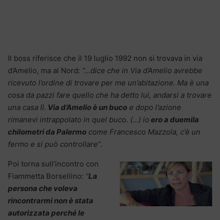
Il boss riferisce che il 19 luglio 1992 non si trovava in via
d’Amelio, ma al Nord:
“…dice che in Via d’Amelio avrebbe
ricevuto l’ordine di trovare per me un’abitazione. Ma è una
cosa da pazzi fare quello che ha detto lui, andarsi a trovare
una casa lì.
Via d’Amelio è un buco
e dopo l’azione
rimanevi intrappolato in quel buco. (…) io
e
ro a duemila
chilometri da Palermo
come Francesco Mazzola, c’è un
fermo e si può controllare”
.
Poi torna sull’incontro con
Fiammetta Borsellino:
“
La
persona che voleva
rincontrarmi non è stata
autorizzata perché le