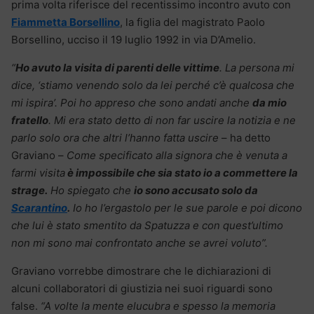
prima volta riferisce del recentissimo incontro avuto con
Fiammetta Borsellino
, la figlia del magistrato Paolo
Borsellino, ucciso il 19 luglio 1992 in via D’Amelio.
“
Ho avuto la visita di parenti delle vittime
. La persona mi
dice, ‘stiamo venendo solo da lei perché c’è qualcosa che
mi ispira’. Poi ho appreso che sono andati anche
da mio
fratello
. Mi era stato detto di non far uscire la notizia e ne
parlo solo ora che altri l’hanno fatta uscire
– ha detto
Graviano –
Come specificato alla signora che è venuta a
farmi visita
è impossibile che sia stato io a commettere la
strage.
Ho spiegato che
io sono accusato solo da
Scarantino
.
Io ho l’ergastolo per le sue parole e poi dicono
che lui è stato smentito da Spatuzza e con quest’ultimo
non mi sono mai confrontato anche se avrei voluto”.
Graviano vorrebbe dimostrare che le dichiarazioni di
alcuni collaboratori di giustizia nei suoi riguardi sono
false.
“A volte la mente elucubra e spesso la memoria