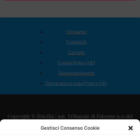
Chi siamo
Pubblicità
Contatti
Cookie Policy (UE)
Disconoscimento
Dichiarazione sulla Privacy (UE)
Copyright © ilSicilia | aut. Tribunale di Palermo n.11 del
29/09/2015
Gestisci Consenso Cookie
Editore: Mercurio Comunicazione Soc. Coop. A.R.L.