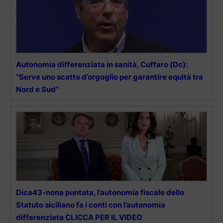
Autonomia differenziata in sanità, Cuffaro (Dc):
“Serve uno scatto d’orgoglio per garantire equità tra
Nord e Sud”
Dica43-nona puntata, l’autonomia fiscale dello
Statuto siciliano fa i conti con l’autonomia
differenziata CLICCA PER IL VIDEO