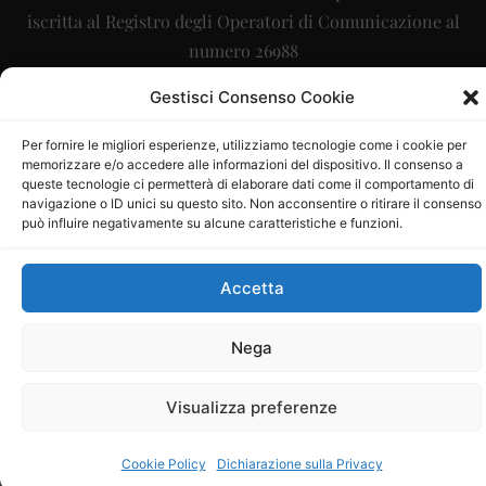
iscritta al Registro degli Operatori di Comunicazione al
numero 26988
Sito gestito da
La Digitale srl
–
info@ladigitale.it
Gestisci Consenso Cookie
Per fornire le migliori esperienze, utilizziamo tecnologie come i cookie per
memorizzare e/o accedere alle informazioni del dispositivo. Il consenso a
queste tecnologie ci permetterà di elaborare dati come il comportamento di
navigazione o ID unici su questo sito. Non acconsentire o ritirare il consenso
può influire negativamente su alcune caratteristiche e funzioni.
Accetta
Nega
Visualizza preferenze
Cookie Policy
Dichiarazione sulla Privacy