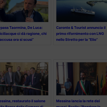
pass Taormina, De Luca:
Caronte & Tourist annuncia il
iciliacque ci dà ragione, chi
primo rifornimento con LNG
 accusa ora si scusi”
nello Stretto per la “Elio”
ssina, restaurato il salone
Messina lancia la rete dei
lla Borsa della Camera di
musei, Basile: “Rendere la