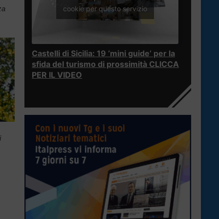
za
cookie per questo servizio
Castelli di Sicilia: 19 ‘mini guide’ per la
sfida del turismo di prossimità CLICCA
PER IL VIDEO
i