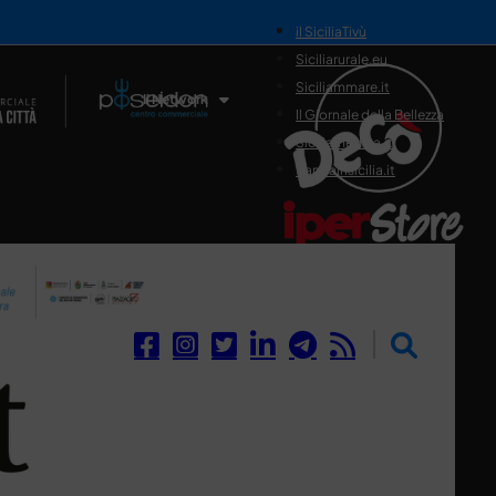
il SiciliaTivù
Siciliarurale.eu
Siciliammare.it
Il Network
Il Giornale della Bellezza
Siciliamedica.it
Sanitainsicilia.it