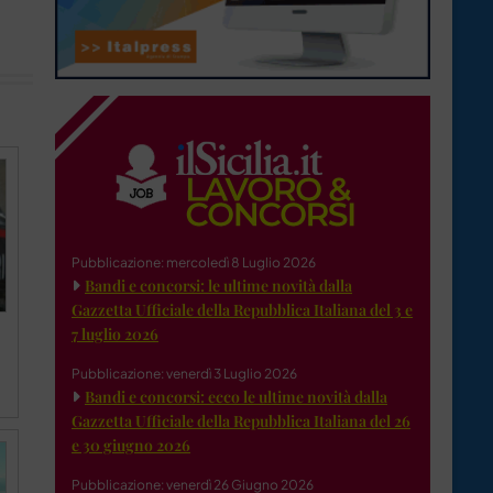
Pubblicazione: mercoledì 8 Luglio 2026
Bandi e concorsi: le ultime novità dalla
Gazzetta Ufficiale della Repubblica Italiana del 3 e
7 luglio 2026
Pubblicazione: venerdì 3 Luglio 2026
Bandi e concorsi: ecco le ultime novità dalla
Gazzetta Ufficiale della Repubblica Italiana del 26
e 30 giugno 2026
Pubblicazione: venerdì 26 Giugno 2026