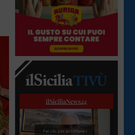
ilSiciliaNews
24
Fai clic per accettare i