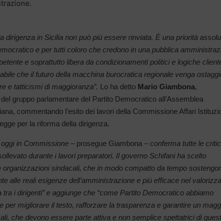
strazione.
la dirigenza in Sicilia non può più essere rinviata. È una priorità assolu
Democratico e per tutti coloro che credono in una pubblica amministra
ente e soprattutto libera da condizionamenti politici e logiche cliente
rabile che il futuro della macchina burocratica regionale venga ostaggi
ere e tatticismi di maggioranza”.
Lo ha detto
Mario Giambona
,
 del gruppo parlamentare del Partito Democratico all’Assemblea
iana, commentando l’esito dei lavori della Commissione Affari Istituzio
legge per la riforma della dirigenza.
to oggi in Commissione –
prosegue Giambona –
conferma tutte le critic
levato durante i lavori preparatori. Il governo Schifani ha scelto
le organizzazioni sindacali, che in modo compatto da tempo sostengon
e alle reali esigenze dell’amministrazione e più efficace nel valorizza
 sia tra i dirigenti” e aggiunge che “come Partito Democratico abbiamo
per migliorare il testo, rafforzare la trasparenza e garantire un magg
li, che devono essere parte attiva e non semplice spettatrici di ques