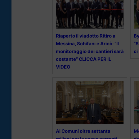
Riaperto il viadotto Ritiro a
By
Messina, Schifani e Aricò: “Il
“S
monitoraggio dei cantieri sarà
ci
costante” CLICCA PER IL
VIDEO
Ai Comuni oltre settanta
Me
milioni per le spese correnti
de