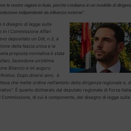
re le nostre ragioni in Aula, perché crediamo in un modello di dirigen
 selezione indipendente da influenze esterne”.
e il disegno di legge sulla
to in I Commissione Affari
evo depositato un Ddl, n.3, a
ione della fascia unica e la
ella proposta normativa è stata
ifani, facendone un’ottima
ione Bilancio e mi auguro
efinitivo. Dopo diversi anni, è
ttesa che mette ordine nell’ambito della dirigenza regionale e, d
rativo”.
È quanto dichiarato dal deputato regionale di Forza Italia
I Commissione, di cui è componente, del disegno di legge sulla