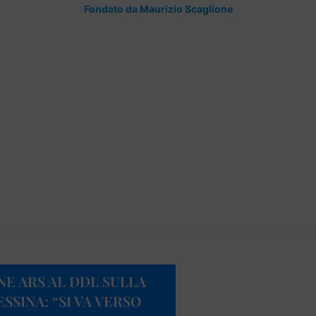
Fondato da Maurizio Scaglione
NE ARS AL DDL SULLA
SSINA: “SI VA VERSO