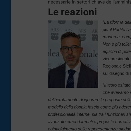
necessarie in settori chiave dell’ammini
Le reazioni
“La riforma del
per il Partito 
moderna, compet
Non è più tolle
equilibri di pot
vicepresidente
Regionale Sicil
sul disegno di 
“Il testo esita
che avevamo sol
deliberatamente di ignorare le proposte del
modello della doppia fascia come più aderent
professionalità interne, sia tra i funzionari
avanzato emendamenti e proposte correttive 
coinvolgimento delle rappresentanze sindaca