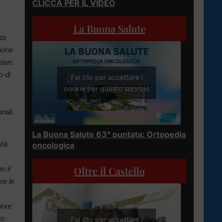
CLICCA PER IL VIDEO
La Buona Salute
ta
zione
lari.
o di
Fai clic per accettare i
cookie per questo servizio
nali
La Buona Salute 63° puntata: Ortopedia
ità
oncologica
Oltre il Castello
o il
re le
iore
to
Fai clic per accettare i