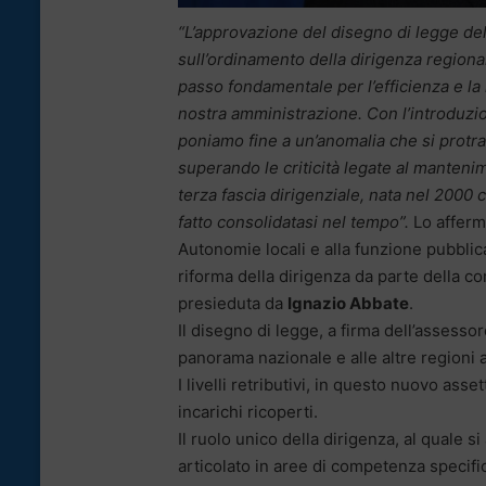
“L’approvazione del disegno di legge de
sull’ordinamento della dirigenza region
passo fondamentale per l’efficienza e l
nostra amministrazione. Con l’introduzio
poniamo fine a un’anomalia che si protr
superando le criticità legate al manteni
terza fascia dirigenziale, nata nel 2000 
fatto consolidatasi nel tempo”.
Lo afferma
Autonomie locali e alla funzione pubblic
riforma della dirigenza da parte della co
presieduta da
Ignazio Abbate
.
Il disegno di legge, a firma dell’assesso
panorama nazionale e alle altre regioni a 
I livelli retributivi, in questo nuovo ass
incarichi ricoperti.
Il ruolo unico della dirigenza, al quale
articolato in aree di competenza specifi