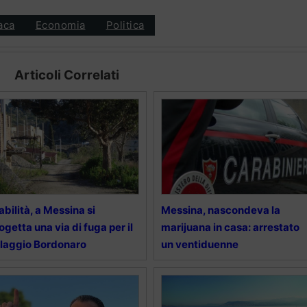
aca
Economia
Politica
Articoli Correlati
abilità, a Messina si
Messina, nascondeva la
ogetta una via di fuga per il
marijuana in casa: arrestato
llaggio Bordonaro
un ventiduenne