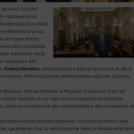
l governo Schifani
ale rappresenta un
a modernizzazione della
ne della fascia unica,
ae da troppo tempo,
mento della cosiddetta
come transitoria ma di
 l’assessore alle
a,
Andrea Messina
, commentando il parere favorevole al ddl di
mmissione Affari istituzionali all’Assemblea regionale siciliana,
re Messina, mira ad allineare la Regione Siciliana al resto del
statuto speciale, in cui vige un’unica qualifica dirigenziale.
etto, saranno commisurati alla responsabilità e alla complessità d
 si accederà esclusivamente attraverso concorso pubblico, sarà
che, garantendo così la valorizzazione delle professionalità tec